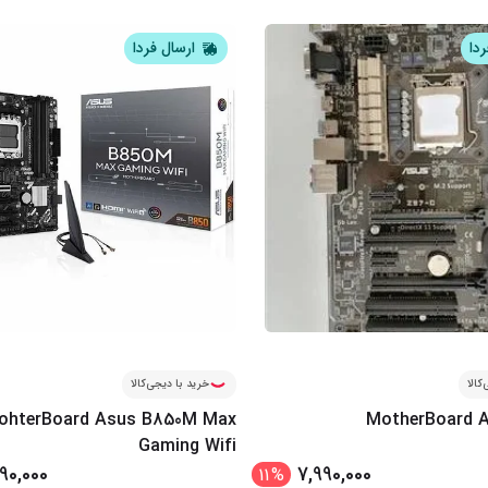
ردا
ارسال فردا
کالا
خرید با دیجی‌کالا
ohterBoard Asus B850M Max
MotherBoard A
Gaming Wifi
90,000
7,990,000
11
%