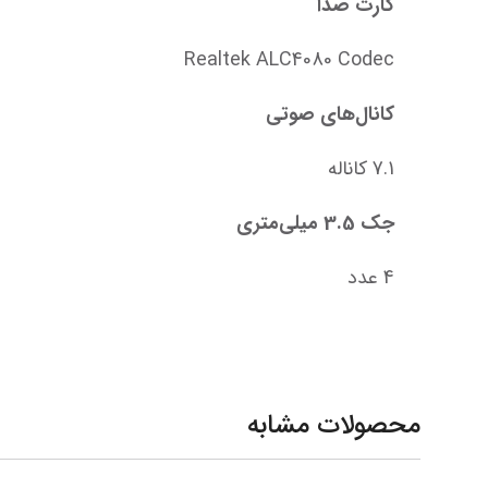
کارت صدا
Realtek ALC4080 Codec
کانال‌های صوتی
7.1 کاناله
جک 3.5 میلی‌متری
4 عدد
محصولات مشابه