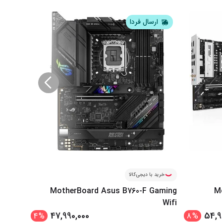
ارسال فردا
ار
خرید با دیجی‌کالا
خرید ب
roject
MotherBoard Asus B760-F Gaming
M
Zero
Wifi
47,990,000
54,9
4
%
8
%