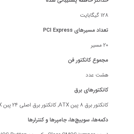
حداکثر حافظه پشتیبانی شده
128 گیگابایت
تعداد مسیرهای PCI Express
20 مسیر
مجموع کانکتور فن
هشت عدد
کانکتورهای برق
کانکتور برق 8 پین ATX, کانکتور برق اصلی 24 پبن ATX
دکمه‌ها، سوییچ‌ها، جامپرها و کنترلرها