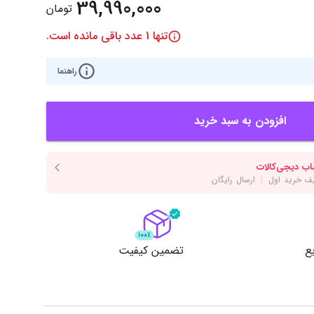
‌اس‌دی
کیبورد
39,990,000
تومان
رت گرافیک
موس
تنها
1
عدد باقی مانده است.
ع تغذیه (پاور)
نمایش همه محصولات
راهنما
افزودن به سبد خرید
پی‌یو
ربرد
ع
تضمین کیفیت