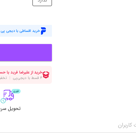
ندارد
میز گیمینگ
اس
وبکم
کا
اکسسوری
منب
خرید اقساطی با دیجی پی
کول پد
رم
پاوربانک
سی‌
کابل‌ها
ماد
تحویل سری
کاربران