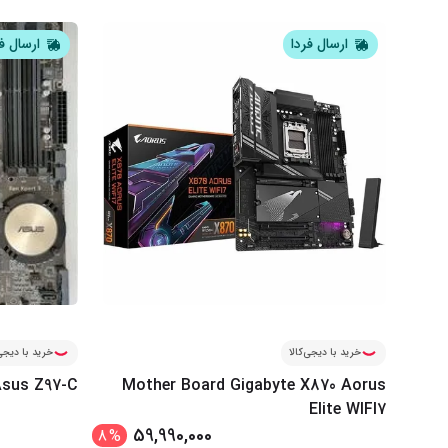
ارسال فردا
ارسال ف
خرید با دیجی‌کالا
خرید با دیجی‌
sus Z97-C
Mother Board Gigabyte X870 Aorus
Elite WIFI7
59,990,000
8
%