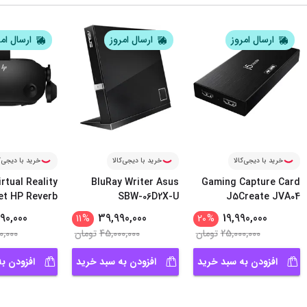
ارسال امروز
ارسال امروز
ارسال ام
خرید با دیجی‌کالا
خرید با دیجی‌کالا
خرید با دیجی‌ک
irtual Reality
BluRay Writer Asus
Gaming Capture Card
t HP Reverb
SBW-06D2X-U
J5Create JVA04
V2
90,000
39,990,000
19,990,000
11
%
20
%
25,000,000
تومان
45,000,000
تومان
0,000
افزودن به سبد خرید
افزودن به سبد خرید
افزودن ب