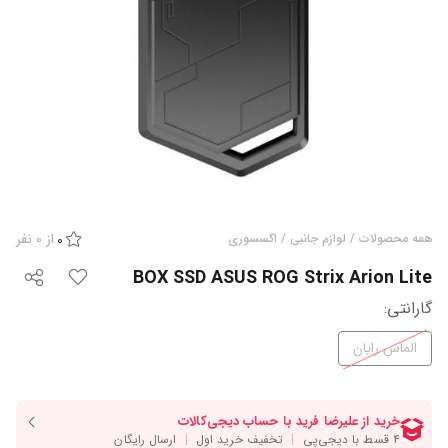
از
0
نفر
همه محصولات
/
لوازم جانبی
/
اکسسوری
0
BOX SSD ASUS ROG Strix Arion Lite
گارانتی‌
:
الماس رایان