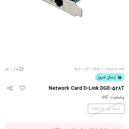
از
0
نفر
همه محصولات
/
شبکه
/
کارت شبکه
0
ارسال امروز
Network Card D-Link DGE-528T
وضعیت کالا
:
درحد نو ، با جعبه