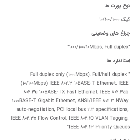
نوع پورت ها
گیگ 10/100/1000
چراغ های وضعیتی
"1000/100/10Mbps, Full duplex"
استاندارد ها
"Full duplex only (1000Mbps), Full/half duplex 
(10/100Mbps) IEEE 802.3 10BASE-T Ethernet, IEEE 
802.3u 100BASE-TX Fast Ethernet, IEEE 802.3ab 
1000BASE-T Gigabit Ethernet, ANSI/IEEE 802.3 NWay 
auto-negotiation, PCI local bus 2.3 specifications, 
IEEE 802.3x Flow Control, IEEE 802.1Q VLAN Tagging, 
IEEE 802.1P Priority Queues"