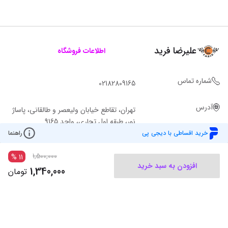
علیرضا فرید
اطلاعات فروشگاه
شماره تماس
02182809165
آدرس
تهران، تقاطع خیابان ولیعصر و طالقانی، پاساژ
نور، طبقه اول تجاری، واحد 9165
خرید اقساطی با دیجی پی
راهنما
1,500,000
%
11
افزودن به سبد خرید
1,340,000
تومان