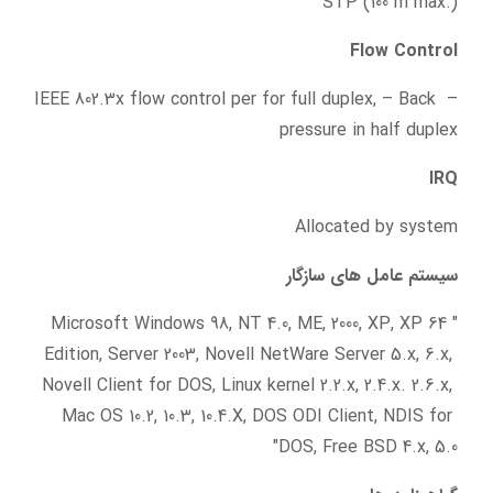
STP (100 m max.)"
Flow Control
– IEEE 802.3x flow control per for full duplex, – Back 
pressure in half duplex
IRQ
Allocated by system
سیستم عامل های سازگار
"Microsoft Windows 98, NT 4.0, ME, 2000, XP, XP 64 
Edition, Server 2003, Novell NetWare Server 5.x, 6.x, 
Novell Client for DOS, Linux kernel 2.2.x, 2.4.x. 2.6.x, 
Mac OS 10.2, 10.3, 10.4.X, DOS ODI Client, NDIS for 
DOS, Free BSD 4.x, 5.0"