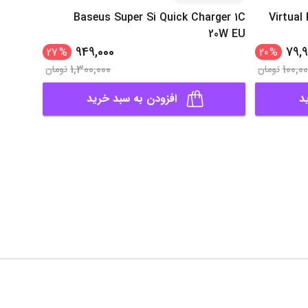
reless
Baseus Super Si Quick Charger 1C
Virtual
20W EU
949,000
79,9
27
%
20
%
1,300,000
100,0
تومان
تومان
د
افزودن به سبد خرید