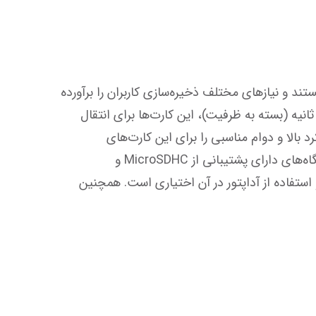
ظرفیت‌های متنوع: این کارت‌ها در ظرفیت‌های 32 گیگابایت، 64 گیگابایت، 128 گیگابایت و 256 گیگابایت موجود هستند و نیازهای مختلف ذخیره‌سازی کاربران را برآورده 
می‌کنند. سرعت خواندن و نوشتن بالا: با حداکثر سرعت خواندن 95 مگابایت بر ثانیه و سرعت نوشتن تا 50 مگابایت بر ثانیه (بسته به ظرفیت)، این کارت‌ها برای انتقال 
سریع اطلاعات و ضبط ویدیوهای با کیفیت بالا مناسب هستند استفاده از حافظه TLC NAND: نوع حافظه TLC، عملکرد بالا و دوام مناسبی را برای این کارت‌های 
MicroSD فراهم می‌کند. سازگاری گسترده: این کارت‌ها با فرمت MicroSDHC و MicroSDXC عرضه می‌شوند و با دستگاه‌های دارای پشتیبانی از MicroSDHC و 
MicroSDXC و همچنین MicroSDXCUHS-I سازگار هستند. محصول دارای دو قابلیت در یک محصول است (2 در 1) و استفاده از آداپتور در آن اختیاری است. همچنین 