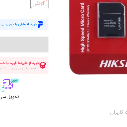
میز گیمینگ
اس
آونگ
وبکم
کا
اکسسوری
منب
خرید اقساطی با دیجی پی
کول پد
رم
پاوربانک
سی‌
کابل‌ها
ماد
تحویل سری
کاربران