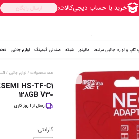
 تاپ و لوازم جانبی مرتبط
مانیتور
شبکه
صندلی گیمینگ
لوازم جانبی
قطعا
کارت شبکه
دسته بازی (گیم
اس
/
/
همه محصولات
لوازم جانبی
اکس
ســــریع
KSEMI HS-TF-C1
Access Point
کیبورد و موس (
هار
128GB V30
مودم / روتر
فن کیس
هار
ارسال از
1
روز کاری
سوییچ شبکه
کوله پشتی
کی
خمیر سیلیکون
خن
نمایش همه محصولات
گارانتی‌
: