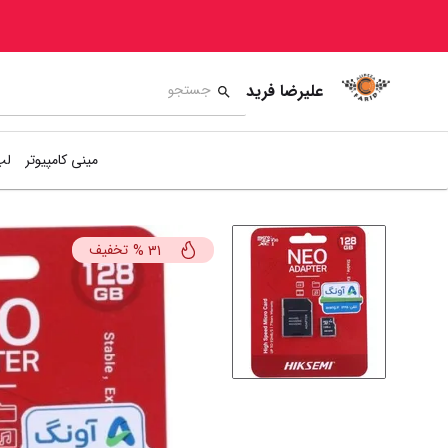
علیرضا فرید
مینی کامپیوتر
لپ
تخفیف
%
31