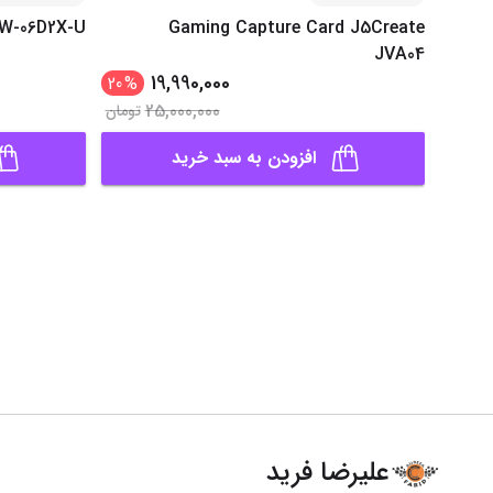
BW-06D2X-U
Gaming Capture Card J5Create
JVA04
19,990,000
20
%
25,000,000
تومان
افزودن به سبد خرید
علیرضا فرید