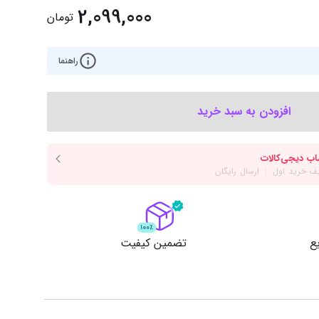
‌اس‌دی
کیبورد
2,099,000
تومان
رت گرافیک
موس
ع تغذیه (پاور)
راهنما
نمایش همه محصولات
افزودن به سبد خرید
پی‌یو
ربرد
ع
تضمین کیفیت