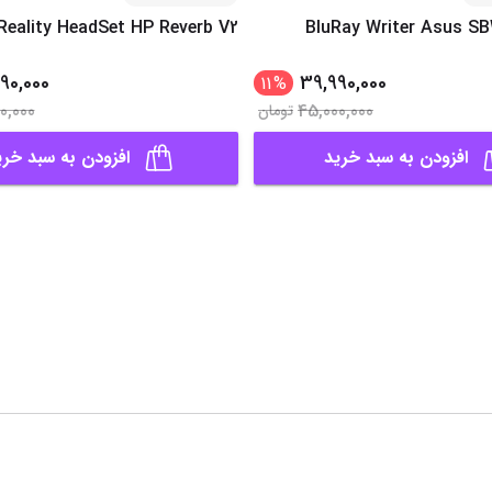
 Reality HeadSet HP Reverb V2
BluRay Writer Asus S
90,000
39,990,000
11
%
00,000
45,000,000
تومان
افزودن به سبد خرید
افزودن به سبد خری