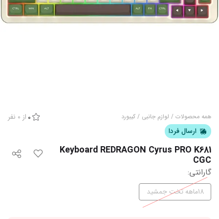
از
0
نفر
همه محصولات
/
لوازم جانبی
/
کیبورد
0
ارسال فردا
Keyboard REDRAGON Cyrus PRO K681
CGC
گارانتی
:
18ماهه تخت جمشید