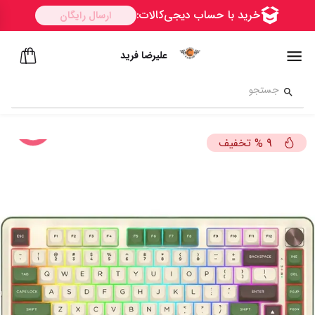
علیرضا فرید
تخفیف
%
9
ســــریع