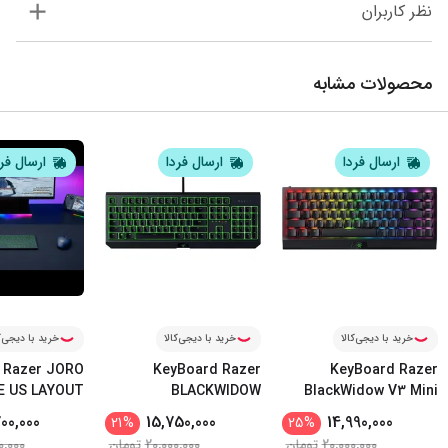
نظر کاربران
محصولات مشابه
ارسال فردا
ارسال فردا
ارسال فر
خرید با دیجی‌کالا
خرید با دیجی‌کالا
خرید با دیجی‌ک
 Razer JORO
KeyBoard Razer
KeyBoard Razer
E US LAYOUT
BLACKWIDOW
BlackWidow V3 Mini
...
ESSENTIAL Gr
...
Hype
00,000
15,750,000
14,990,000
21
%
25
%
20,000,000
تومان
20,000,000
تومان
0,000