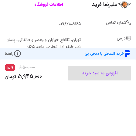
علیرضا فرید
اطلاعات فروشگاه
شماره تماس
02182809165
آدرس
تهران، تقاطع خیابان ولیعصر و طالقانی، پاساژ
نور، طبقه اول تجاری، واحد 9165
خرید اقساطی با دیجی پی
راهنما
6,500,000
%
9
افزودن به سبد خرید
5,945,000
تومان