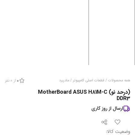
از
0
نفر
همه محصولات
/
قطعات اصلی کامپیوتر
/
مادربرد
0
(درحد نو) MotherBoard ASUS H81M-C
DDR3
ارسال از
روز کاری
وضعیت کالا
: