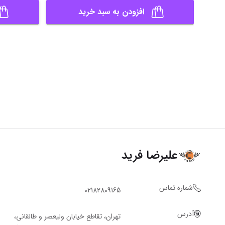
افزودن به سبد خرید
علیرضا فرید
شماره تماس
02182809165
آدرس
تهران، تقاطع خیابان ولیعصر و طالقانی،