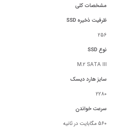
مشخصات کلی
ظرفیت ذخیره SSD
256
نوع SSD
M.2 SATA III
سایز هارد دیسک
2280
سرعت خواندن
560 مگابایت در ثانیه