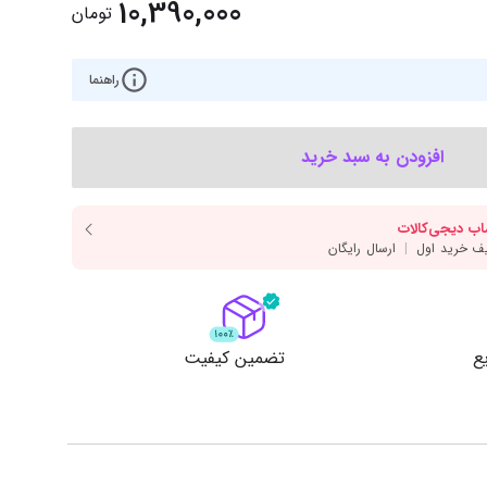
‌اس‌دی
کیبورد
10,390,000
تومان
رت گرافیک
موس
راهنما
ع تغذیه (پاور)
نمایش همه محصولات
افزودن به سبد خرید
پی‌یو
ربرد
ع
تضمین کیفیت