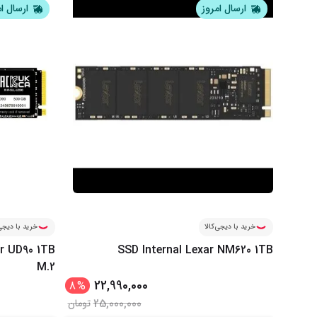
ارسال امروز
ارسال ا
خرید با دیجی‌کالا
خرید با دیجی‌
er UD90 1TB
SSD Internal Lexar NM620 1TB
M.2
22,990,000
8
%
25,000,000
تومان