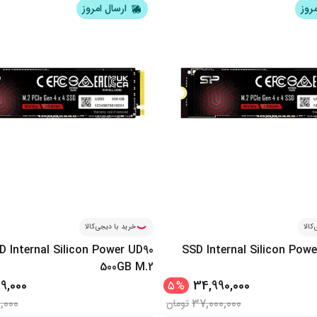
مروز
ارسال امروز
کالا
خرید با دیجی‌کالا
D Internal Silicon Power UD90
SSD Internal Silicon Pow
500GB M.2
99,000
34,990,000
5
%
0,000
37,000,000
تومان