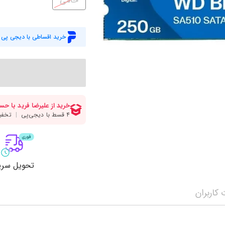
حامی
میز گیمینگ
اس
وبکم
کا
خرید اقساطی با دیجی پی
اکسسوری
منب
کول پد
رم
پاوربانک
سی‌
کابل‌ها
ماد
تحویل سری
کاربران