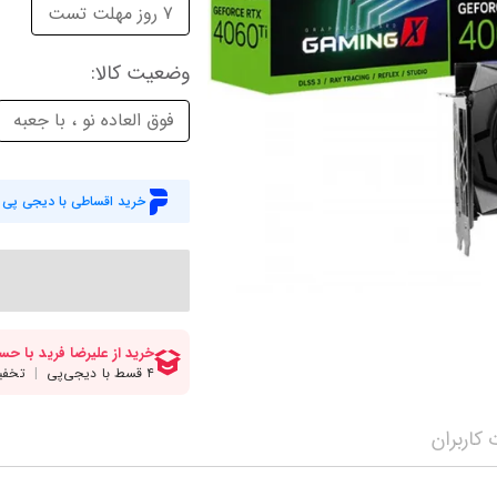
میز گیمینگ
اس
7 روز مهلت تست
وبکم
کا
وضعیت کالا
:
اکسسوری
منب
فوق العاده نو ، با جعبه
کول پد
رم
پاوربانک
سی‌
خرید اقساطی با دیجی پی
کابل‌ها
ماد
کاربران