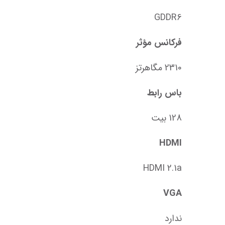
GDDR6
فرکانس مؤثر
2310 مگاهرتز
باس رابط
128 بیت
HDMI
HDMI 2.1a
VGA
ندارد