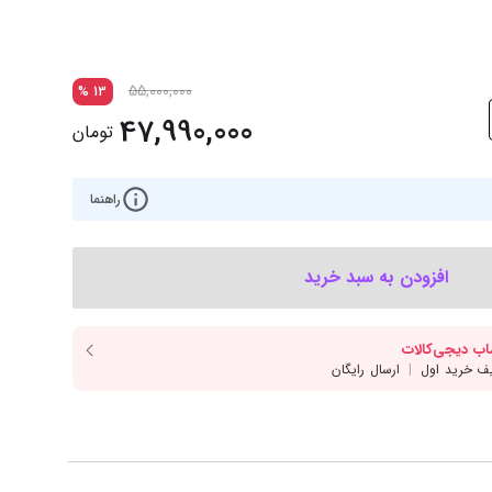
‌اس‌دی
کیبورد
رت گرافیک
موس
55,000,000
%
13
ع تغذیه (پاور)
نمایش همه محصولات
47,990,000
تومان
پی‌یو
راهنما
ربرد
افزودن به سبد خرید