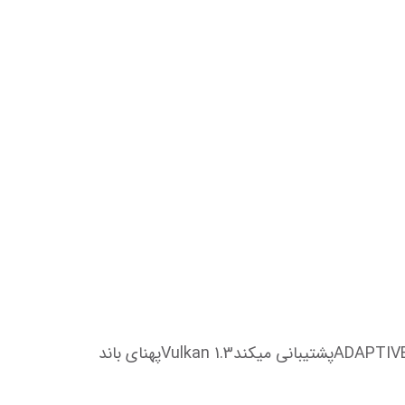
توان مصرفی 160 وات تعداد هسته RT Core: 34 CUDA : 4352، از فناوری G-Sync و HDCP و ADAPTIVE VERTICAL SYNCپشتیبانی میکندVulkan 1.3پهنای باند 