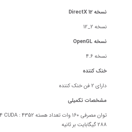
نسخه DirectX 12
نسخه 2_12
نسخه OpenGL
نسخه 4.6
خنک کننده
دارای 2 فن خنک کننده
مشخصات تکمیلی
288 گیگابایت بر ثانیه