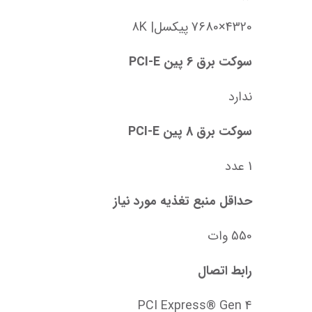
4320×7680 پیکسل| 8K
سوکت برق 6 پین PCI-E
ندارد
سوکت برق 8 پین PCI-E
1 عدد
حداقل منبع تغذیه مورد نیاز
550 وات
رابط اتصال
PCI Express® Gen 4