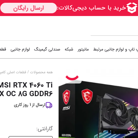
 تاپ و لوازم جانبی مرتبط
مانیتور
شبکه
صندلی گیمینگ
لوازم جانبی
قطعا
کارت شبکه
دسته بازی (گیم
اس
/
همه محصولات
قطعات اصلی کامپی
MSI RTX 4060 Ti
Access Point
کیبورد و موس (
هار
X OC 8G GDDR6
مودم / روتر
فن کیس
هار
ارسال از
1
روز کاری
سوییچ شبکه
کوله پشتی
کی
خمیر سیلیکون
خن
نمایش همه محصولات
گارانتی‌
: