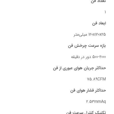
تعداد فن
1
ابعاد فن
120x120x25 میلی‌متر
بازه سرعت چرخش فن
500-2000 دور در دقیقه
حداکثر جریان هوای عبوری از فن
75.89CFM
حداکثر فشار هوای فن
2.53mmAq
تکنیک کنترل سرعت فن