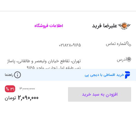
علیرضا فرید
اطلاعات فروشگاه
شماره تماس
02182809165
آدرس
تهران، تقاطع خیابان ولیعصر و طالقانی، پاساژ
نور، طبقه اول تجاری، واحد 9165
خرید اقساطی با دیجی پی
راهنما
3,000,000
%
31
افزودن به سبد خرید
2,090,000
تومان