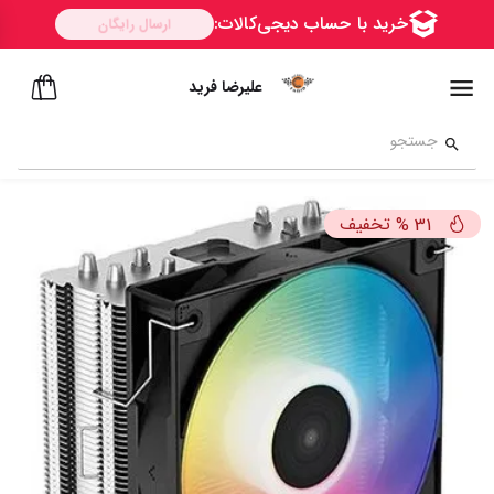
علیرضا فرید
تخفیف
%
31
ســــریع