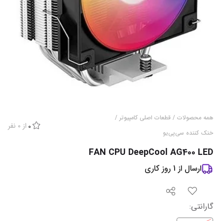
همه محصولات
/
قطعات اصلی کامپیوتر
/
از
0
نفر
0
خنک کننده سی‌پی‌یو
FAN CPU DeepCool AG400 LED
ارسال از
1
روز کاری
گارانتی‌
: