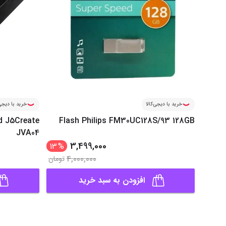
خرید با دیجی‌کالا
خرید با دیجی‌
d J5Create
Flash Philips FM30UC128S/93 128GB
JVA04
3,499,000
13
%
4,000,000
تومان
افزودن به سبد خرید