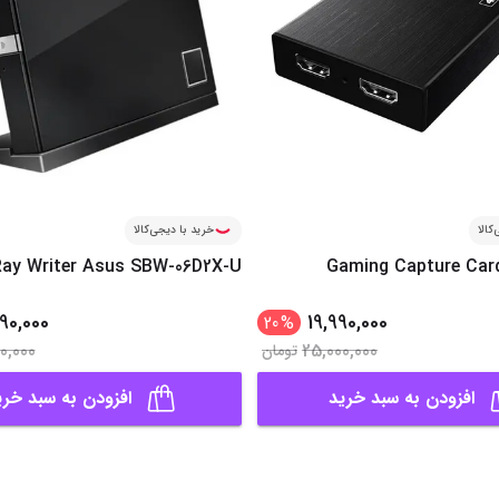
کالا
خرید با دیجی‌کالا
Ray Writer Asus SBW-06D2X-U
Gaming Capture Car
90,000
19,990,000
20
%
0,000
25,000,000
تومان
افزودن به سبد خرید
افزودن به سبد خری