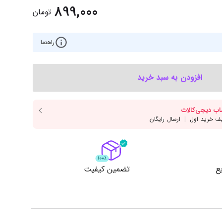
‌اس‌دی
کیبورد
899,000
تومان
رت گرافیک
موس
ع تغذیه (پاور)
راهنما
نمایش همه محصولات
افزودن به سبد خرید
پی‌یو
ربرد
ع
تضمین کیفیت