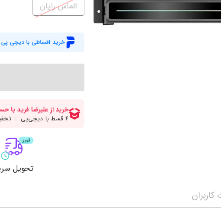
میز گیمینگ
اس
الماس رایان
وبکم
کا
اکسسوری
منب
خرید اقساطی با دیجی پی
کول پد
رم
پاوربانک
سی‌
کابل‌ها
ماد
تحویل سری
کاربران