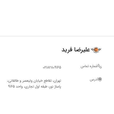
علیرضا فرید
شماره تماس
02182809165
آدرس
تهران، تقاطع خیابان ولیعصر و طالقانی،
پاساژ نور، طبقه اول تجاری، واحد 9165