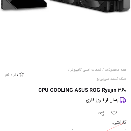
همه محصولات
/
قطعات اصلی کامپیوتر
/
از
0
نفر
0
خنک کننده سی‌پی‌یو
CPU COOLING ASUS ROG Ryujin 360
ارسال از
1
روز کاری
گارانتی
: