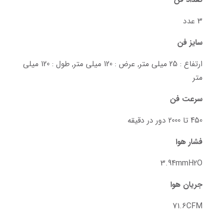
3 عدد
سایز فن
ارتفاع : 25 میلی متر, عرض : 120 میلی متر, طول : 120 میلی 
متر
سرعت فن
450 تا 2000 دور در دقیقه
فشار هوا
3.94mmH2O
جریان هوا
71.6CFM