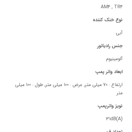
AM4 , TR4
نوع خنک کننده
آبی
جنس رادیاتور
آلومینیوم
ابعاد واتر پمپ
ارتفاع : 70 میلی متر, عرض : 100 میلی متر, طول : 100 میلی 
متر
نویز واترپمپ
31dB(A)
تعداد فن