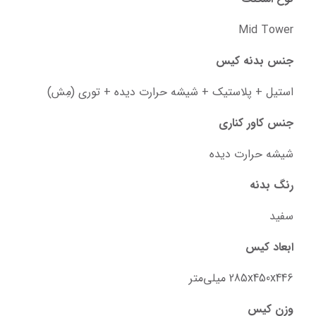
Mid Tower
جنس بدنه کیس
استیل + پلاستیک + شیشه حرارت دیده + توری (مِش)
جنس کاور کناری
شیشه حرارت دیده
رنگ بدنه
سفید
ابعاد کیس
285x450x446 میلی‌متر
وزن کیس