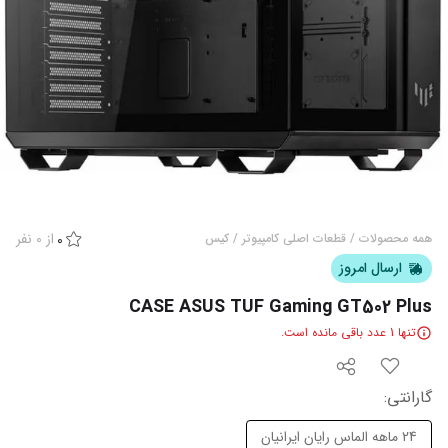
از
0
نفر
همه محصولات
/
قطعات اصلی کامپیوتر
/
کیس
0
ارسال امروز
CASE ASUS TUF Gaming GT502 Plus
تنها
1
عدد باقی مانده است.
گارانتی
:
24 ماهه الماس رایان ایرانیان