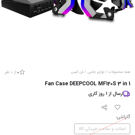
از
0
نفر
همه محصولات
/
لوازم جانبی
/
فن کیس
0
Fan Case DEEPCOOL MF120S 3 in 1
ارسال از
1
روز کاری
گارانتی‌
:
اصالت و سلامت فیزیکی کالا