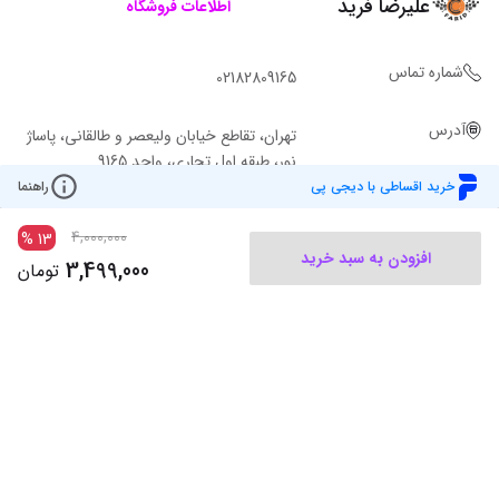
علیرضا فرید
اطلاعات فروشگاه
شماره تماس
02182809165
آدرس
تهران، تقاطع خیابان ولیعصر و طالقانی، پاساژ
نور، طبقه اول تجاری، واحد 9165
خرید اقساطی با دیجی پی
راهنما
4,000,000
%
13
افزودن به سبد خرید
3,499,000
تومان