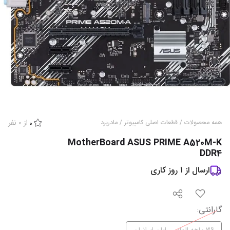
از
0
نفر
همه محصولات
/
قطعات اصلی کامپیوتر
/
مادربرد
0
MotherBoard ASUS PRIME A520M-K
DDR4
ارسال از
1
روز کاری
گارانتی
: