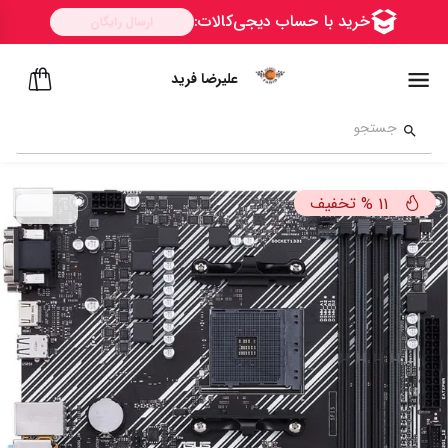
علیرضا فرید
تخفیف
%
11
ســــریع