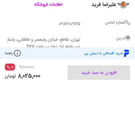
علیرضا فرید
اطلاعات فروشگاه
شماره تماس
02182809165
آدرس
تهران، تقاطع خیابان ولیعصر و طالقانی، پاساژ
نور، طبقه اول تجاری، واحد 9165
خرید اقساطی با دیجی پی
راهنما
9,000,000
%
11
افزودن به سبد خرید
8,025,000
تومان