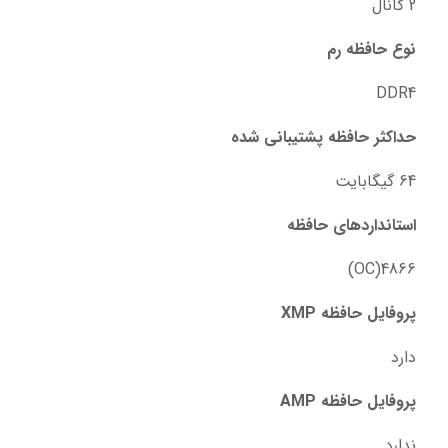
2 کانال
نوع حافظه رم
DDR4
حداکثر حافظه پشتیبانی شده
64 گیگابایت
استانداردهای حافظه
4866(OC)
پروفایل حافظه XMP
دارد
پروفایل حافظه AMP
ندارد