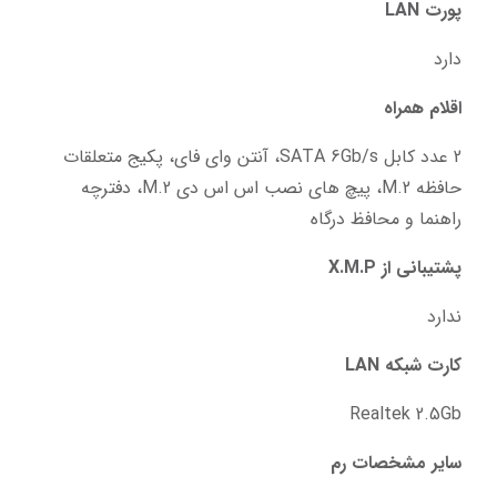
پورت LAN
دارد
اقلام همراه
2 عدد کابل SATA 6Gb/s، آنتن وای فای، پکیج متعلقات 
حافظه M.2، پیچ های نصب اس اس دی M.2، دفترچه 
راهنما و محافظ درگاه
پشتیبانی از X.M.P
ندارد
کارت شبکه LAN
Realtek 2.5Gb
سایر مشخصات رم