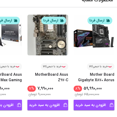
محصولات مشابه
ارسال فردا
ارسال فردا
ارسال فر
خرید با دیجی‌کالا
خرید با دیجی‌کالا
خرید با دیجی‌ک
rBoard Asus
MotherBoard Asus
Mother Board
 Max Gaming
Z97-C
Gigabyte X870 Aorus
Wifi
...
Elite
90,000
7,990,000
59,990,000
11
%
8
%
65,000,000
تومان
9,000,000
تومان
0,000
افزودن به سبد خرید
افزودن به سبد خرید
افزودن ب