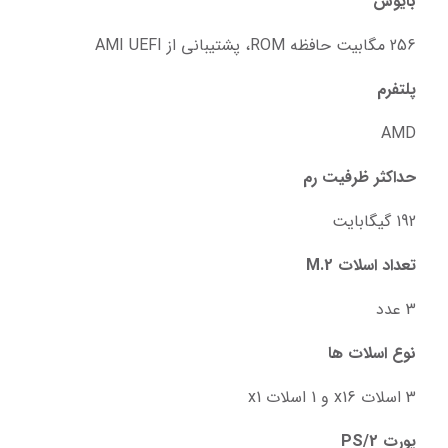
بایوس
256 مگابیت حافظه ROM، پشتیبانی از AMI UEFI
پلتفرم
AMD
حداکثر ظرفیت رم
192 گیگابایت
تعداد اسلات M.2
3 عدد
نوع اسلات‌ ها
3 اسلات x16 و 1 اسلات x1
پورت PS/2