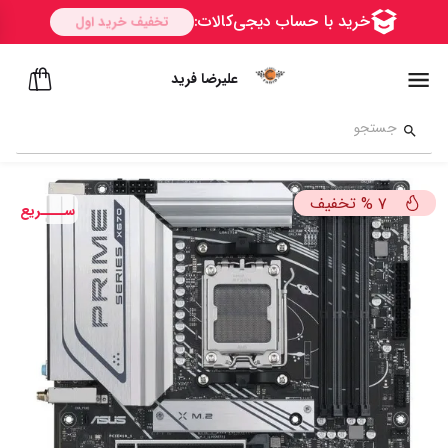
علیرضا فرید
تخفیف
%
7
ســــریع