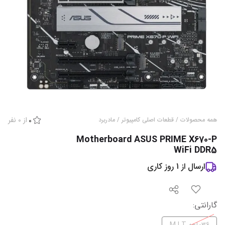
از
0
نفر
همه محصولات
/
قطعات اصلی کامپیوتر
/
مادربرد
0
Motherboard ASUS PRIME X670-P
WiFi DDR5
ارسال از
1
روز کاری
گارانتی
: