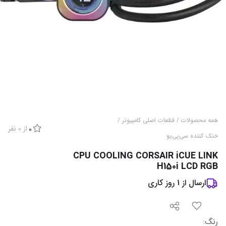
همه محصولات
/
قطعات اصلی کامپیوتر
/
از
0
نفر
0
خنک کننده سی‌پی‌یو
CPU COOLING CORSAIR iCUE LINK
H150i LCD RGB
ارسال از
1
روز کاری
رنگ
: