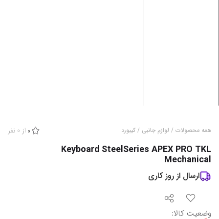
از
0
نفر
همه محصولات
/
لوازم جانبی
/
کیبورد
0
Keyboard SteelSeries APEX PRO TKL
Mechanical
ارسال از
روز کاری
وضعیت کالا
: