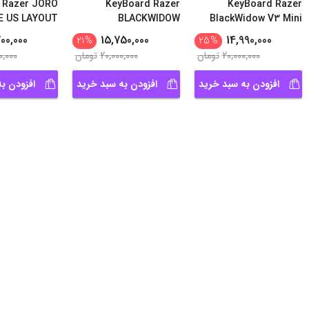
 Razer JORO
KeyBoard Razer
KeyBoard Razer
E US LAYOUT
BLACKWIDOW
BlackWidow V3 Mini
ESSENTIAL Green
HyperSpeed
00,000
15,750,000
14,990,000
21
%
25
%
Swith
20,000,000
تومان
20,000,000
تومان
0,000
افزودن به سبد خرید
افزودن به سبد خرید
افزودن ب