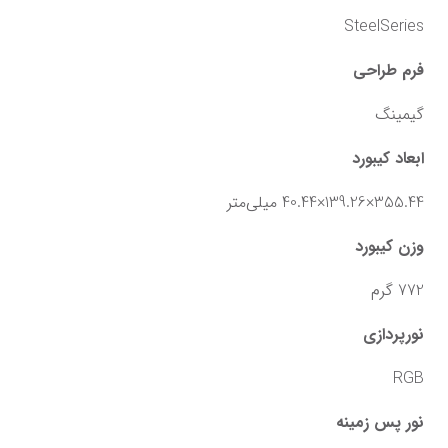
SteelSeries
فرم طراحی
گیمینگ
ابعاد کیبورد
355.44×139.26×40.44 میلی‌متر
وزن کیبورد
772 گرم
نورپردازی
RGB
نور پس زمینه