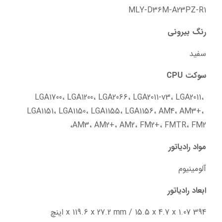
MLY-D36M-A23PZ-R1
رنگ بیرونی
سفید
سوکت CPU
LGA1700، LGA1200، LGA2066، LGA2011-v3، LGA2011، 
LGA1151، LGA1150، LGA1155، LGA1156، AM4، AM3+، 
AM3، AM2+، AM2، FM2+، FMTR، FM2،
مواد رادیاتور
آلومینیوم
ابعاد رادیاتور
394 x 119.6 x 27.2 mm / 15.5 x 4.7 x 1.07 اینچ