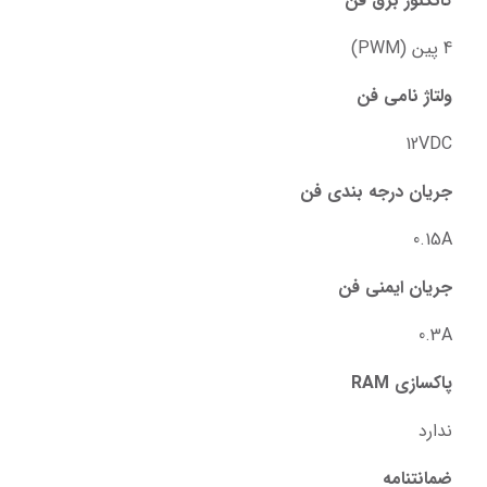
کانکتور برق فن
4 پین (PWM)
ولتاژ نامی فن
12VDC
جریان درجه بندی فن
0.15A
جریان ایمنی فن
0.3A
پاکسازی RAM
ندارد
ضمانتنامه