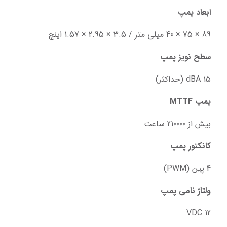
ابعاد پمپ
89 × 75 × 40 میلی متر / 3.5 × 2.95 × 1.57 اینچ
سطح نویز پمپ
15 dBA (حداکثر)
پمپ MTTF
بیش از 210000 ساعت
کانکتور پمپ
4 پین (PWM)
ولتاژ نامی پمپ
12 VDC