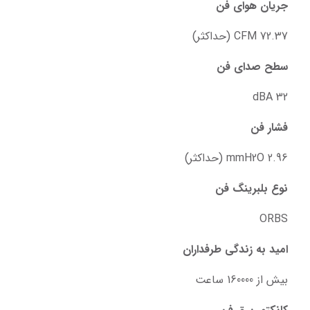
جریان هوای فن
72.37 CFM (حداکثر)
سطح صدای فن
32 dBA
فشار فن
2.96 mmH2O (حداکثر)
نوع بلبرینگ فن
ORBS
امید به زندگی طرفداران
بیش از 160000 ساعت