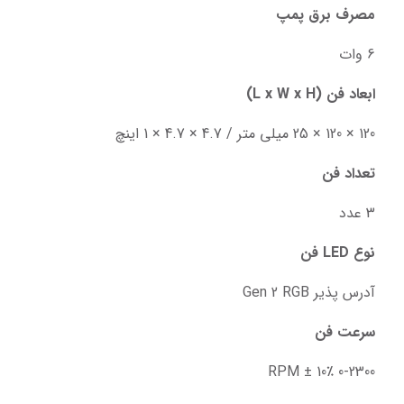
مصرف برق پمپ
6 وات
ابعاد فن (L x W x H)
120 × 120 × 25 میلی متر / 4.7 × 4.7 × 1 اینچ
تعداد فن
3 عدد
نوع LED فن
آدرس پذیر Gen 2 RGB
سرعت فن
0-2300 RPM ± 10٪