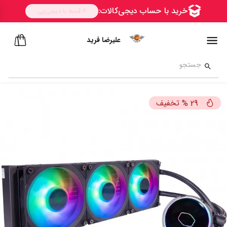
علیرضا فرید
تخفیف
%
29
ســــریع