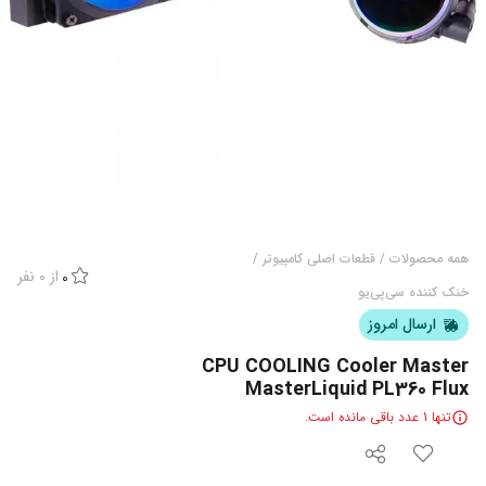
همه محصولات
/
قطعات اصلی کامپیوتر
/
از
0
نفر
0
خنک کننده سی‌پی‌یو
ارسال امروز
CPU COOLING Cooler Master
MasterLiquid PL360 Flux
تنها
1
عدد باقی مانده است.