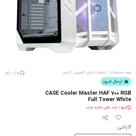
از
0
نفر
همه محصولات
/
قطعات اصلی کامپیوتر
/
کیس
0
ارسال امروز
CASE Cooler Master HAF 700 RGB
Full Tower White
تنها
1
عدد باقی مانده است.
گارانتی
: