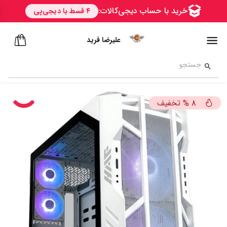
علیرضا فرید
تخفیف
%
8
ســــریع