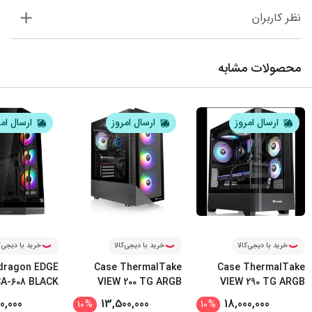
نظر کاربران
محصولات مشابه
ارسال امروز
ارسال امروز
ارسال ام
خرید با دیجی‌کالا
خرید با دیجی‌کالا
خرید با دیجی‌ک
dragon EDGE
Case ThermalTake
Case ThermalTake
A-608 BLACK
VIEW 200 TG ARGB
VIEW 290 TG ARGB
...
CHAS
...
BLAC
0,000
13,500,000
18,000,000
10
%
10
%