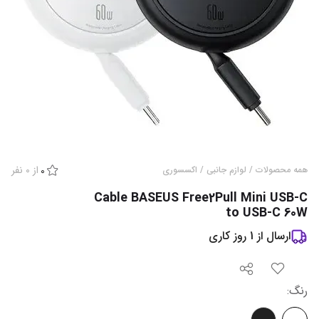
از
0
نفر
همه محصولات
/
لوازم جانبی
/
اکسسوری
0
Cable BASEUS Free2Pull Mini USB-C
to USB-C 60W
ارسال از
1
روز کاری
رنگ
: