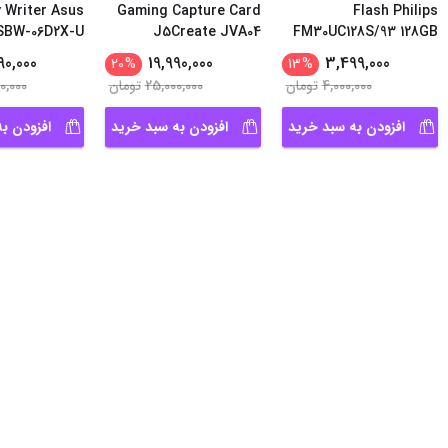
 Writer Asus
Gaming Capture Card
Flash Philips
SBW-06D2X-U
J5Create JVA04
FM30UC128S/93 128GB
90,000
19,990,000
3,499,000
20
%
13
%
4,000,000
تومان
25,000,000
تومان
0,000
افزودن به سبد خرید
افزودن به سبد خرید
افزودن ب