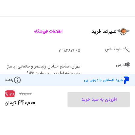
علیرضا فرید
اطلاعات فروشگاه
شماره تماس
02182809165
آدرس
تهران، تقاطع خیابان ولیعصر و طالقانی، پاساژ
نور، طبقه اول تجاری، واحد 9165
خرید اقساطی با دیجی پی
راهنما
700,000
%
38
افزودن به سبد خرید
440,000
تومان