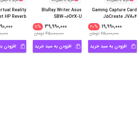
خرید با دیجی‌کالا
خرید با دیجی‌کالا
خرید با دیجی‌ک
irtual Reality
BluRay Writer Asus
Gaming Capture Card
t HP Reverb
SBW-06D2X-U
J5Create JVA04
V2
90,000
39,990,000
19,990,000
11
%
20
%
25,000,000
تومان
45,000,000
تومان
0,000
افزودن به سبد خرید
افزودن به سبد خرید
افزودن ب