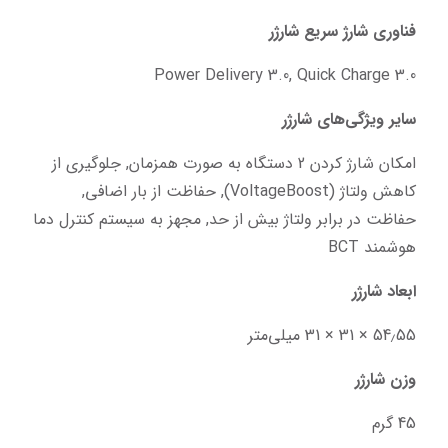
فناوری شارژ سریع شارژر
Power Delivery 3.0, Quick Charge 3.0
سایر ویژگی‌های شارژر
امکان شارژ کردن 2 دستگاه به صورت همزمان, جلوگیری از 
کاهش ولتاژ (VoltageBoost), حفاظت از بار اضافی, 
حفاظت در برابر ولتاژ بیش از حد, مجهز به سیستم کنترل دما 
هوشمند BCT
ابعاد شارژر
54٫55 × 31 × 31 میلی‌متر
وزن شارژر
45 گرم