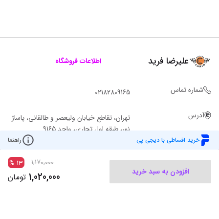
علیرضا فرید
اطلاعات فروشگاه
شماره تماس
02182809165
آدرس
تهران، تقاطع خیابان ولیعصر و طالقانی، پاساژ
نور، طبقه اول تجاری، واحد 9165
خرید اقساطی با دیجی پی
راهنما
1,170,000
%
13
افزودن به سبد خرید
1,020,000
تومان