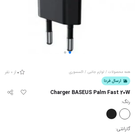
از
0
نفر
همه محصولات
/
لوازم جانبی
/
اکسسوری
0
ارسال فردا
Charger BASEUS Palm Fast 20W
رنگ
:
گارانتی
: