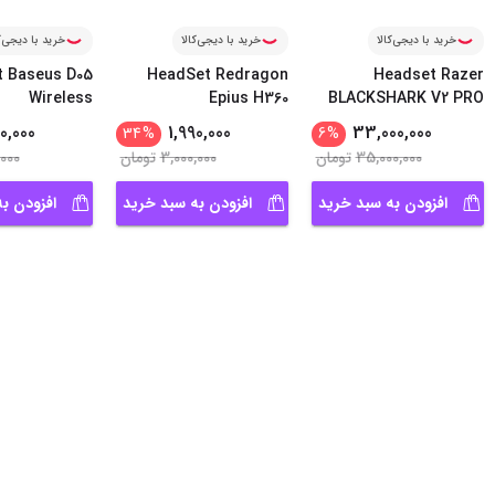
خرید با دیجی‌کالا
خرید با دیجی‌کالا
خرید با دیجی‌ک
 Baseus D05
HeadSet Redragon
Headset Razer
Wireless
Epius H360
BLACKSHARK V2 PRO
...
WHITE
0,000
1,990,000
33,000,000
34
%
6
%
35,000,000
تومان
3,000,000
تومان
,000
افزودن به سبد خرید
افزودن به سبد خرید
افزودن ب