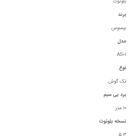
بلوتوث
برند
بیسوس
مدل
AS01
نوع
تک گوش
برد بی سیم
10 متر
نسخه بلوتوث
5.3