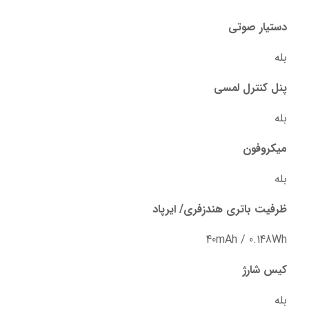
دستیار صوتی
بله
پنل کنترل لمسی
بله
میکروفون
بله
ظرفیت باتری هندزفری/ ایرپاد
40mAh / 0.148Wh
کیس شارژ
بله