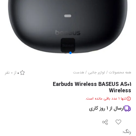
از
0
نفر
همه محصولات
/
لوازم جانبی
/
هدست
0
Earbuds Wireless BASEUS AS01
Wireless
تنها
1
عدد باقی مانده است.
ارسال از
1
روز کاری
رنگ
: