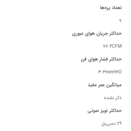
تعداد پره‌ها
7
حداکثر جریان هوای عبوری
77.4CFM
حداکثر فشار هوای فن
3.3mmH2O
میانگین عمر مفید
ذکر نشده
حداکثر نویز صوتی
29 دسی‌بل