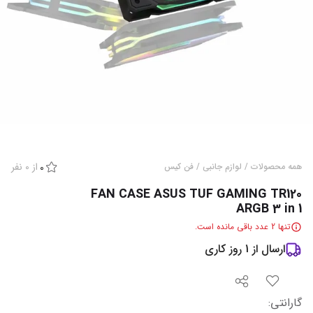
از
0
نفر
همه محصولات
/
لوازم جانبی
/
فن کیس
0
FAN CASE ASUS TUF GAMING TR120
ARGB 3 in 1
تنها
2
عدد باقی مانده است.
ارسال از
1
روز کاری
گارانتی
: