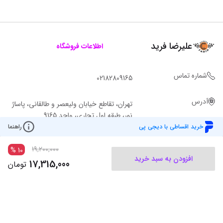
علیرضا فرید
اطلاعات فروشگاه
شماره تماس
02182809165
آدرس
تهران، تقاطع خیابان ولیعصر و طالقانی، پاساژ
نور، طبقه اول تجاری، واحد 9165
خرید اقساطی با دیجی پی
راهنما
19,200,000
%
10
افزودن به سبد خرید
17,315,000
تومان