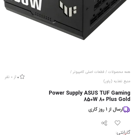
همه محصولات
/
قطعات اصلی کامپیوتر
/
از
0
نفر
0
منبع تغذیه (پاور)
Power Supply ASUS TUF Gaming
850W 80 Plus Gold
ارسال از
1
روز کاری
گارانتی
: