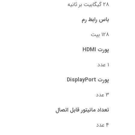
28 گیگابیت بر ثانیه
باس رابط رم
128 بیت
پورت HDMI
1 عدد
پورت DisplayPort
3 عدد
تعداد مانیتور قابل اتصال
4 عدد