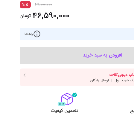
‌اس‌دی
کیبورد
49,000,000
%
5
46,590,000
رت گرافیک
موس
تومان
ع تغذیه (پاور)
نمایش همه محصولات
راهنما
پی‌یو
افزودن به سبد خرید
ربرد
ع
تضمین کیفیت