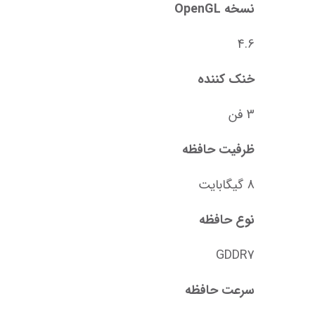
نسخه OpenGL
4.6
خنک‌ کننده
3 فن
ظرفیت حافظه
8 گیگابایت
نوع حافظه
GDDR7
سرعت حافظه