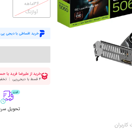
میز گیمینگ
اس
36ماهه
آواژنگ
وبکم
کا
اکسسوری
منب
خرید اقساطی با دیجی پی
کول پد
رم
پاوربانک
سی‌
کابل‌ها
ماد
تحویل سری
کاربران