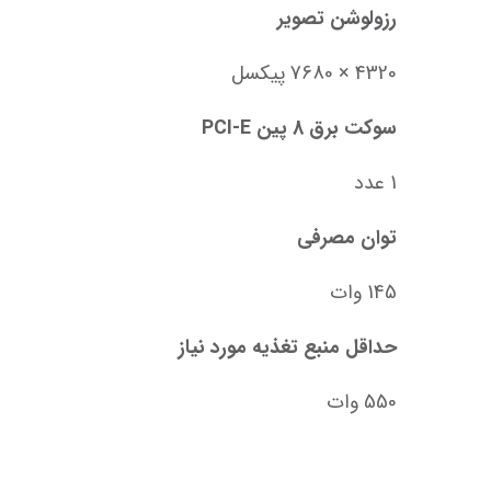
رزولوشن تصویر
4320 × 7680 پیکسل
سوکت برق 8 پین PCI-E
1 عدد
توان مصرفی
145 وات
حداقل منبع تغذیه مورد نیاز
550 وات