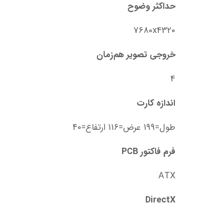
حداکثر وضوح
7680x4320
خروجی تصویر هم‌زمان
4
اندازه کارت
طول=199 عرض=116 ارتفاع=40
فرم فاکتور PCB
ATX
DirectX