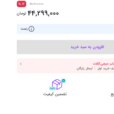
‌اس‌دی
کیبورد
50,100,000
%
12
44,299,000
رت گرافیک
موس
تومان
ع تغذیه (پاور)
نمایش همه محصولات
راهنما
پی‌یو
افزودن به سبد خرید
ربرد
ع
تضمین کیفیت