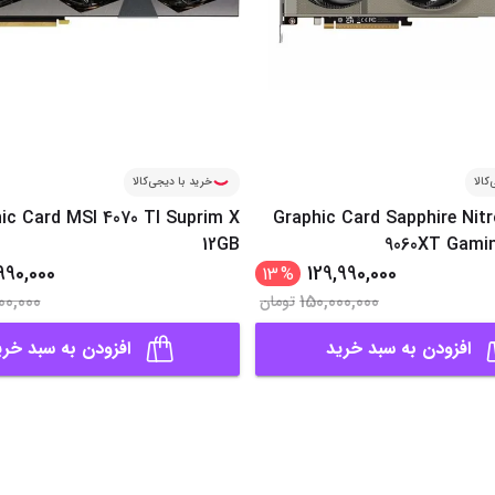
کالا
خرید با دیجی‌کالا
ic Card MSI 4070 TI Suprim X
Graphic Card Sapphire Nit
12GB
9060XT Gami
990,000
129,990,000
13
%
00,000
150,000,000
تومان
افزودن به سبد خرید
افزودن به سبد خری