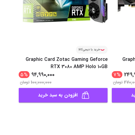
خرید با دیجی‌کالا
خرید ب
eforce
Graphic Card Zotac Gaming Geforce
Graph
OC 10GB
RTX 3080 AMP Holo 10GB
94,990,000
249,
5
%
7
%
100,000,000
270,0
تومان
تومان
د
افزودن به سبد خرید