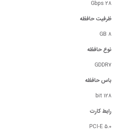
28 Gbps
ظرفیت حافظه
8 GB
نوع حافظه
GDDR7
باس حافظه
128 bit
رابط کارت
PCI-E 5.0