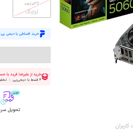
میز گیمینگ
اس
36ماهه
آواژنگ
وبکم
کا
اکسسوری
منب
خرید اقساطی با دیجی پی
کول پد
رم
پاوربانک
سی‌
کابل‌ها
ماد
تحویل سری
کاربران