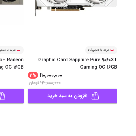
خرید با دیجی‌کالا
خرید با دیجی‌
ro+ Radeon
Graphic Card Sapphire Pure 9060XT
ng OC 16GB
Gaming OC 16GB
110,000,000
2
%
112,000,000
تومان
افزودن به سبد خرید