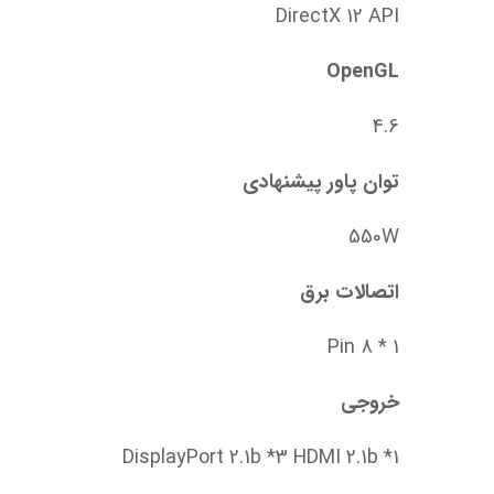
DirectX 12 API
OpenGL
4.6
توان پاور پیشنهادی
550W
اتصالات برق
1 * 8 Pin
خروجی
DisplayPort 2.1b *3 HDMI 2.1b *1