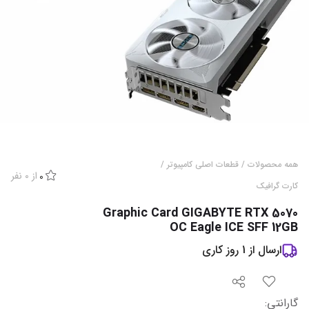
همه محصولات
/
قطعات اصلی کامپیوتر
/
از
0
نفر
0
کارت گرافیک
Graphic Card GIGABYTE RTX 5070
OC Eagle ICE SFF 12GB
ارسال از
1
روز کاری
گارانتی
: