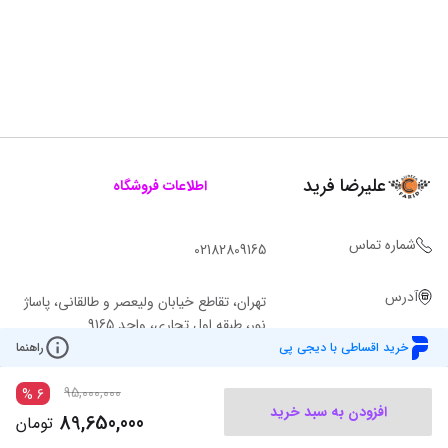
علیرضا فرید
اطلاعات فروشگاه
شماره تماس
02182809165
آدرس
تهران، تقاطع خیابان ولیعصر و طالقانی، پاساژ
نور، طبقه اول تجاری، واحد 9165
خرید اقساطی با دیجی پی
راهنما
95,000,000
%
6
افزودن به سبد خرید
89,650,000
تومان