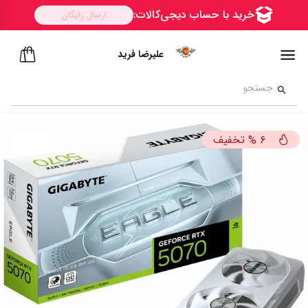
علیرضا فرید
تخفیف
%
6
ســــریع