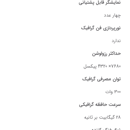
نمایشگر قابل پشتیانی
چهار عدد
نورپردازی فن گرافیک
ندارد
حداکثر رزولوشن
7680× 4320 پیکسل
توان مصرفی گرافیک
300 وات
سرعت حافظه گرافیکی
28 گیگابیت بر ثانیه