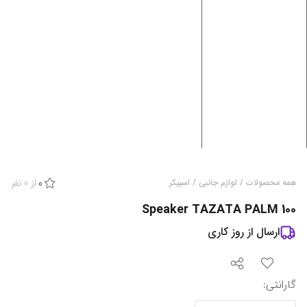
از
0
نفر
همه محصولات
/
لوازم جانبی
/
اسپیکر
0
Speaker TAZATA PALM 100
ارسال از
روز کاری
گارانتی
: