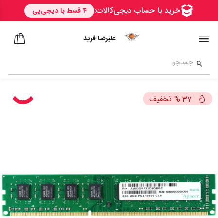
علیرضا فرید
تخفیف
%
37