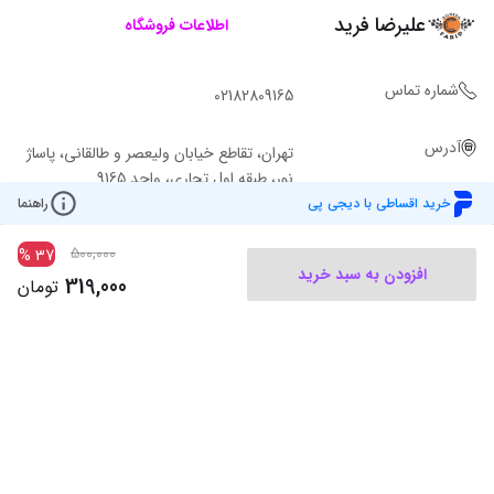
علیرضا فرید
اطلاعات فروشگاه
شماره تماس
02182809165
آدرس
تهران، تقاطع خیابان ولیعصر و طالقانی، پاساژ
نور، طبقه اول تجاری، واحد 9165
خرید اقساطی با دیجی پی
راهنما
500,000
%
37
افزودن به سبد خرید
319,000
تومان