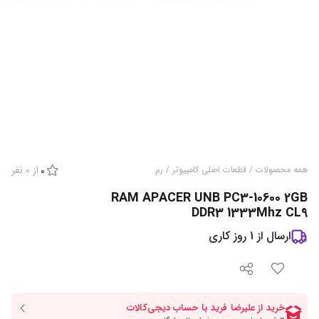
از
0
نفر
همه محصولات
/
قطعات اصلی کامپیوتر
/
رم
0
RAM APACER UNB PC3-10600 2GB
DDR3 1333Mhz CL9
ارسال از
1
روز کاری