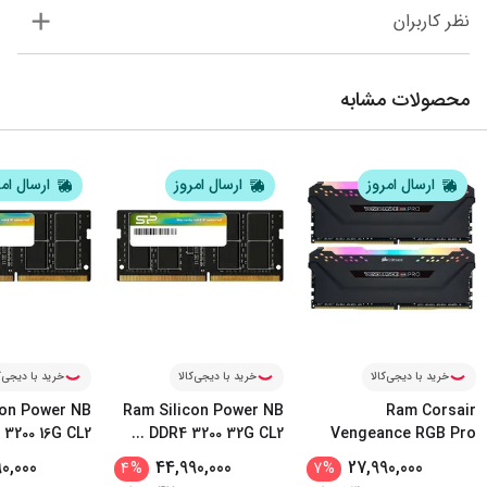
نظر کاربران
محصولات مشابه
ارسال امروز
ارسال امروز
ارسال ام
خرید با دیجی‌کالا
خرید با دیجی‌کالا
خرید با دیجی‌ک
con Power NB
Ram Silicon Power NB
Ram Corsair
3200 16G CL2
...
DDR4 3200 32G CL2
Vengeance RGB Pro
...
3200Mhz
0,000
44,990,000
27,990,000
4
%
7
%