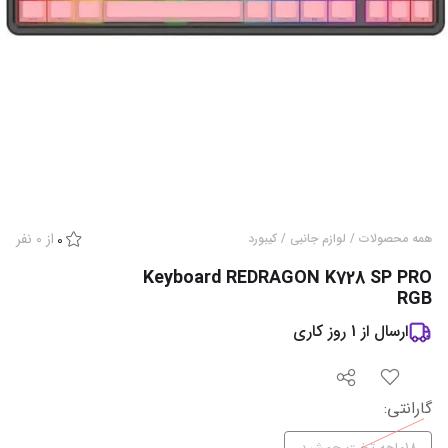
از
0
نفر
همه محصولات
/
لوازم جانبی
/
کیبورد
0
Keyboard REDRAGON K728 SP PRO
RGB
ارسال از
1
روز کاری
گارانتی
: