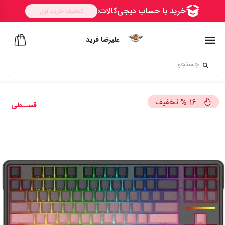
علیرضا فرید
تخفیف
%
16
قســطی