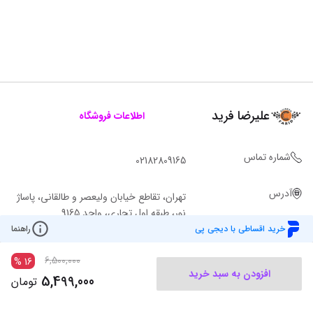
علیرضا فرید
اطلاعات فروشگاه
شماره تماس
02182809165
آدرس
تهران، تقاطع خیابان ولیعصر و طالقانی، پاساژ
نور، طبقه اول تجاری، واحد 9165
خرید اقساطی با دیجی پی
راهنما
6,500,000
%
16
افزودن به سبد خرید
5,499,000
تومان