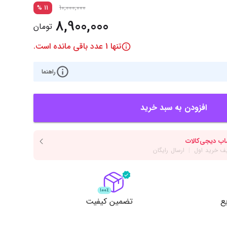
‌اس‌دی
کیبورد
10,000,000
%
11
8,900,000
رت گرافیک
موس
تومان
ع تغذیه (پاور)
نمایش همه محصولات
تنها
1
عدد باقی مانده است.
راهنما
پی‌یو
افزودن به سبد خرید
ربرد
ع
تضمین کیفیت