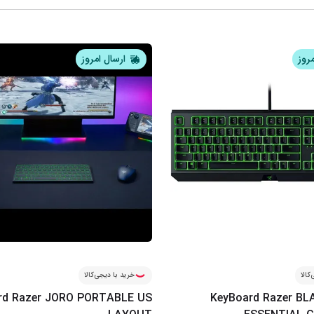
مروز
ارسال امروز
کالا
خرید با دیجی‌کالا
rd Razer JORO PORTABLE US
KeyBoard Razer B