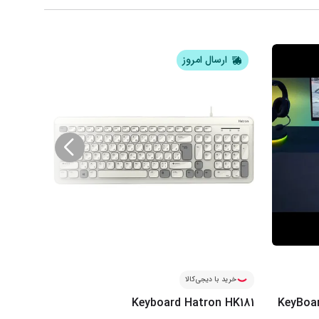
ارسال امروز
ار
خرید با دیجی‌کالا
خرید ب
SP Pro
Keyboard Hatron HK181
KeyBoa