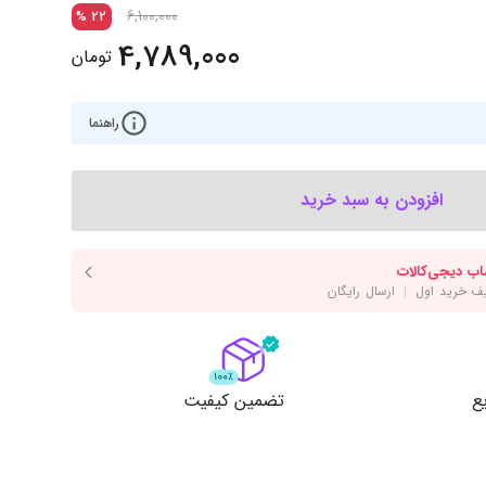
‌اس‌دی
کیبورد
6,100,000
%
22
4,789,000
رت گرافیک
موس
تومان
ع تغذیه (پاور)
نمایش همه محصولات
راهنما
پی‌یو
افزودن به سبد خرید
ربرد
ع
تضمین کیفیت