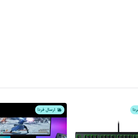
ردا
ارسال فردا