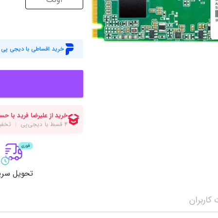
میز گیمینگ
اس
وبکم
کا
اکسسوری
منب
خرید اقساطی با دیجی پی
کول پد
رم
پاوربانک
سی‌
کابل‌ها
ماد
تحویل سری
کاربران