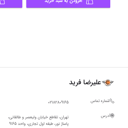
افزودن به سبد خرید
علیرضا فرید
شماره تماس
02182809165
آدرس
تهران، تقاطع خیابان ولیعصر و طالقانی،
پاساژ نور، طبقه اول تجاری، واحد 9165