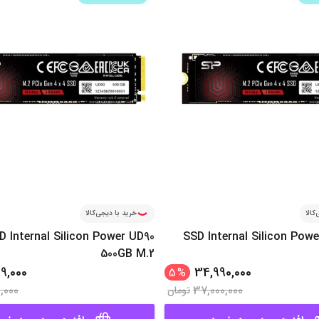
کالا
خرید با دیجی‌کالا
D Internal Silicon Power UD90
SSD Internal Silicon Pow
500GB M.2
99,000
34,990,000
5
%
0,000
37,000,000
تومان