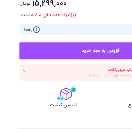
‌اس‌دی
کیبورد
15,299,000
تومان
رت گرافیک
موس
تنها
1
عدد باقی مانده است.
ع تغذیه (پاور)
نمایش همه محصولات
راهنما
افزودن به سبد خرید
پی‌یو
ربرد
ع
تضمین کیفیت