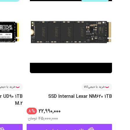
خرید با دیجی‌کالا
خرید با دیجی‌
er UD90 1TB
SSD Internal Lexar NM620 1TB
M.2
22,990,000
8
%
25,000,000
تومان