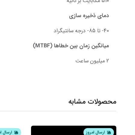
510 مگابایت بر ثانیه
دمای ذخیره سازی
40- تا 85- درجه سانتیگراد
میانگین زمان بین خطاها (MTBF)
2 میلیون ساعت
محصولات مشابه
ارسال امروز
ارسال ا