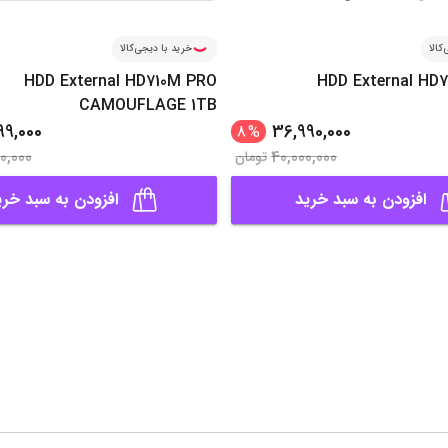
کالا
خرید با دیجی‌کالا
HDD External HD710M PRO
HDD External HD7
CAMOUFLAGE 1TB
99,000
36,990,000
8
%
0,000
40,000,000
تومان
افزودن به سبد خرید
افزودن به سبد خری