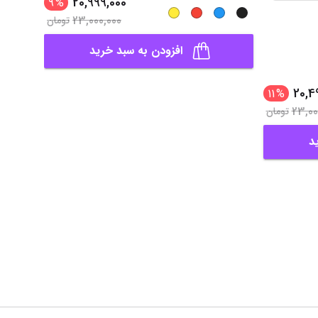
20,999,000
9
%
23,000,000
تومان
افزودن به سبد خرید
20,4
11
%
23,00
تومان
د