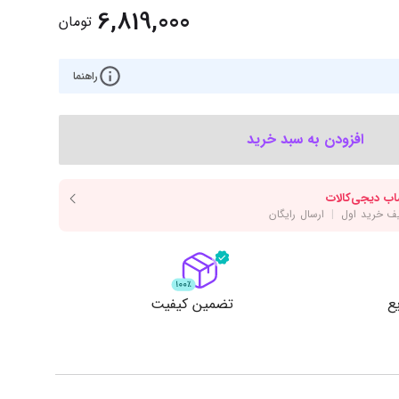
‌اس‌دی
کیبورد
6,819,000
تومان
رت گرافیک
موس
ع تغذیه (پاور)
راهنما
نمایش همه محصولات
افزودن به سبد خرید
پی‌یو
ربرد
ع
تضمین کیفیت