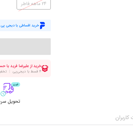
میز گیمینگ
اس
24 ماهه فاطر
وبکم
کا
اکسسوری
منب
خرید اقساطی با دیجی پی
کول پد
رم
پاوربانک
سی‌
کابل‌ها
ماد
تحویل سری
کاربران