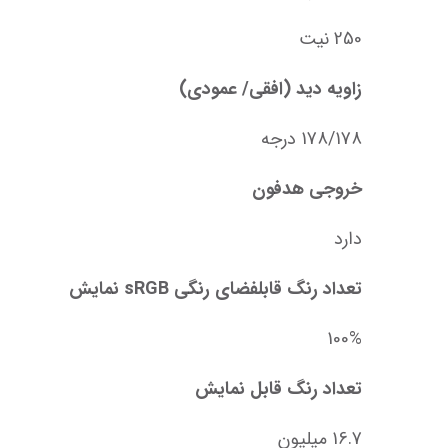
250 نیت
زاویه دید (افقی/ عمودی)
178/178 درجه
خروجی هدفون
دارد
تعداد رنگ‌ قابلفضای رنگی sRGB نمایش
100%
تعداد رنگ‌ قابل نمایش
16.7 میلیون