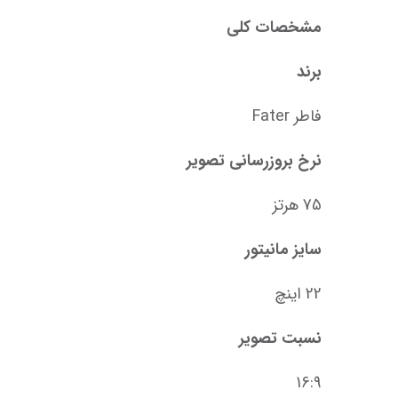
مشخصات کلی
برند
فاطر Fater
نرخ بروزرسانی تصویر
75 هرتز
سایز مانیتور
22 اینچ
نسبت تصویر
16:9