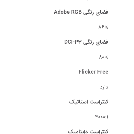
فضای رنگی Adobe RGB
86%
فضای رنگی DCI-P3
80%
Flicker Free
دارد
کنتراست استاتیک
4000:1
کنتراست داینامیک