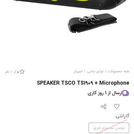
از
0
نفر
همه محصولات
/
لوازم جانبی
/
اسپیکر
0
SPEAKER TSCO TS1909 + Microphone
ارسال از
1
روز کاری
گارانتی‌
:
توسن سیستم شرق