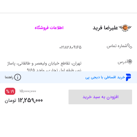
علیرضا فرید
اطلاعات فروشگاه
شماره تماس
02182809165
آدرس
تهران، تقاطع خیابان ولیعصر و طالقانی، پاساژ
نور، طبقه اول تجاری، واحد 9165
خرید اقساطی با دیجی پی
راهنما
15,000,000
%
19
افزودن به سبد خرید
12,259,000
تومان