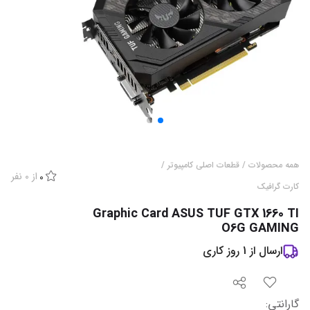
همه محصولات
/
قطعات اصلی کامپیوتر
/
از
0
نفر
0
کارت گرافیک
Graphic Card ASUS TUF GTX 1660 TI
O6G GAMING
ارسال از
1
روز کاری
گارانتی‌
: