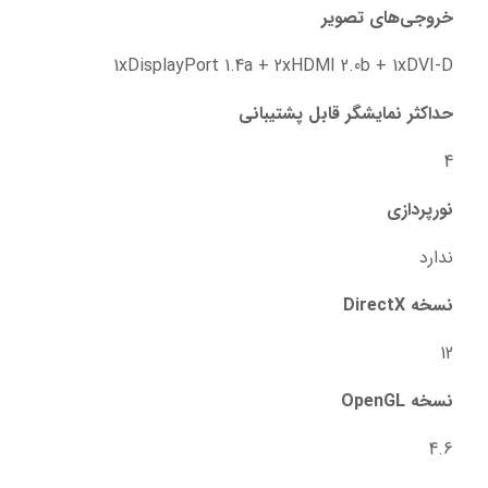
خروجی‌های تصویر
1xDisplayPort 1.4a + 2xHDMI 2.0b + 1xDVI-D
حداکثر نمایشگر قابل پشتیبانی
4
نورپردازی
ندارد
نسخه DirectX
12
نسخه OpenGL
4.6