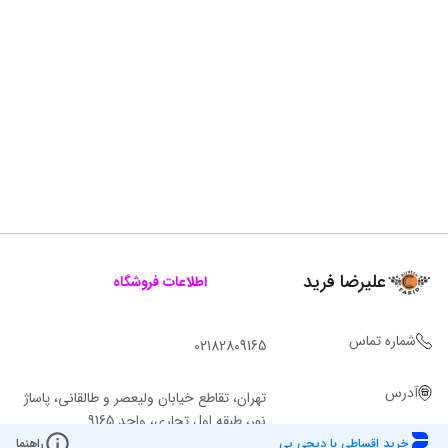
علیرضا فرید
اطلاعات فروشگاه
شماره تماس
02182809165
آدرس
تهران، تقاطع خیابان ولیعصر و طالقانی، پاساژ
نور، طبقه اول تجاری، واحد 9165
خرید اقساطی با دیجی پی
راهنما