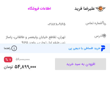
علیرضا فرید
اطلاعات فروشگاه
شماره تماس
02182809165
آدرس
تهران، تقاطع خیابان ولیعصر و طالقانی، پاساژ
نور، طبقه اول تجاری، واحد 9165
خرید اقساطی با دیجی پی
راهنما
59,000,000
%
7
افزودن به سبد خرید
54,899,000
تومان