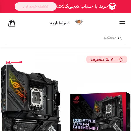
علیرضا فرید
تخفیف
%
7
ســــریع