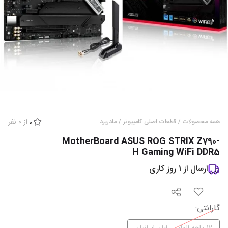
از
0
نفر
همه محصولات
/
قطعات اصلی کامپیوتر
/
مادربرد
0
MotherBoard ASUS ROG STRIX Z790-
H Gaming WiFi DDR5
ارسال از
1
روز کاری
گارانتی
: