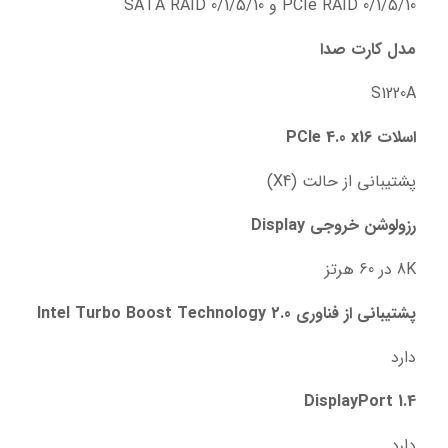
PCIe RAID 0/1/5/10 و SATA RAID 0/1/5/10
مدل کارت صدا
S1220A
اسلات PCIe 4.0 x16
پشتیبانی از حالت (X4)
رزولوشن خروجی Display
8K در 60 هرتز
پشتیبانی از فناوری Intel Turbo Boost Technology 2.0
دارد
DisplayPort 1.4
دارد