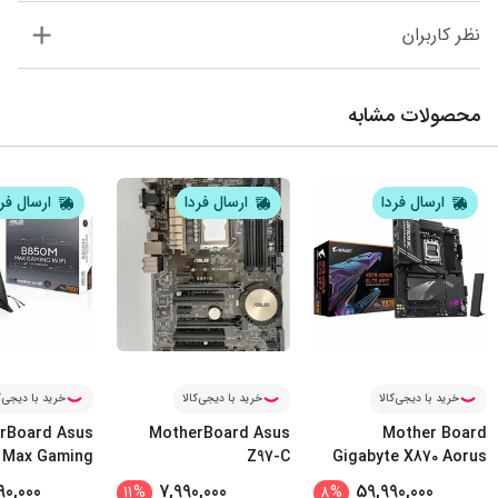
نظر کاربران
محصولات مشابه
ارسال فردا
ارسال فردا
ارسال فر
خرید با دیجی‌کالا
خرید با دیجی‌کالا
خرید با دیجی‌ک
rBoard Asus
MotherBoard Asus
Mother Board
 Max Gaming
Z97-C
Gigabyte X870 Aorus
Wifi
...
Elite
90,000
7,990,000
59,990,000
11
%
8
%