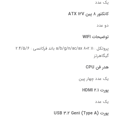
یک عدد
کانکتور 8 پین ATX 12V
دو عدد
توضیحات WIFI
پروتکل : 802.11 a/b/g/n/ac/ax باند فرکانسی : 2.4/5/6 
گیگاهرتز
هدر فن CPU
یک عدد چهار پین
پورت 2.1 HDMI
یک عدد
پورت (USB 3.2 Gen1 (Type A