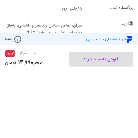
شماره تماس
02182809165
آدرس
تهران، تقاطع خیابان ولیعصر و طالقانی، پاساژ
نور، طبقه اول تجاری، واحد 9165
خرید اقساطی با دیجی پی
راهنما
16,000,000
%
7
افزودن به سبد خرید
14,990,000
تومان