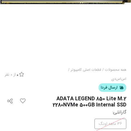
همه محصولات
/
قطعات اصلی کامپیوتر
/
از
0
نفر
0
اس‌اس‌دی
ارسال فردا
ADATA LEGEND 850 Lite M.2
2280NVMe 500GB Internal SSD
گارانتی
:
36 ماهه اونگ