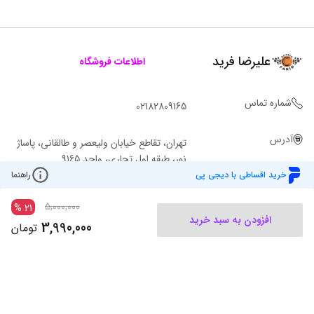
علیرضا فرید
اطلاعات فروشگاه
شماره تماس
02182809165
آدرس
تهران، تقاطع خیابان ولیعصر و طالقانی، پاساژ
نور، طبقه اول تجاری، واحد 9165
خرید اقساطی با دیجی پی
راهنما
5,000,000
%
21
افزودن به سبد خرید
3,990,000
تومان