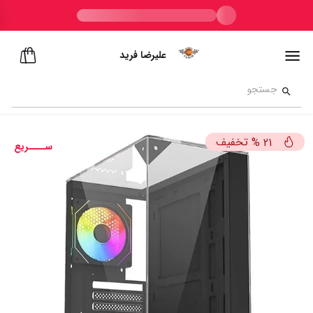
علیرضا فرید
تخفیف
%
21
ســــریع