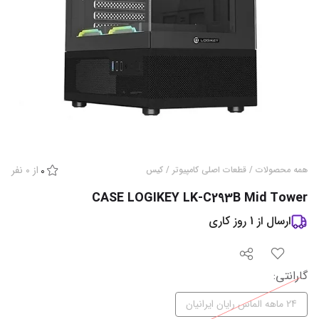
از
0
نفر
همه محصولات
/
قطعات اصلی کامپیوتر
/
کیس
0
CASE LOGIKEY LK-C293B Mid Tower
ارسال از
1
روز کاری
گارانتی
:
24 ماهه الماس رایان ایرانیان