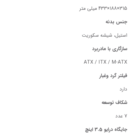
315×188×433 میلی متر
جنس بدنه
استیل، شیشه سکوریت
سازگاری با مادربرد
ATX / ITX / M-ATX
فیلتر گرد وغبار
دارد
شکاف توسعه
7 عدد
جایگاه درایو 3.5 اینچ