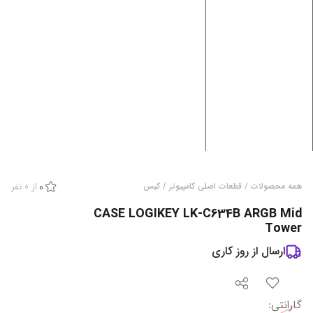
از
0
نفر
همه محصولات
/
قطعات اصلی کامپیوتر
/
کیس
0
CASE LOGIKEY LK-C634B ARGB Mid
Tower
ارسال از
روز کاری
گارانتی
: