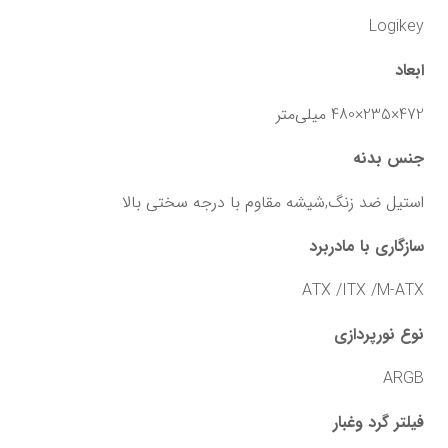
Logikey
ابعاد
472×235×480 میلی‌متر
جنس بدنه
استیل ضد زنگ,شیشه مقاوم با درجه سختی بالا
سازگاری با مادربرد
ATX /ITX /M-ATX
نوع نورپردازی
ARGB
فیلتر گرد وغبار