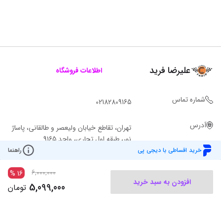
علیرضا فرید
اطلاعات فروشگاه
شماره تماس
02182809165
آدرس
تهران، تقاطع خیابان ولیعصر و طالقانی، پاساژ
نور، طبقه اول تجاری، واحد 9165
خرید اقساطی با دیجی پی
راهنما
6,000,000
%
16
افزودن به سبد خرید
5,099,000
تومان