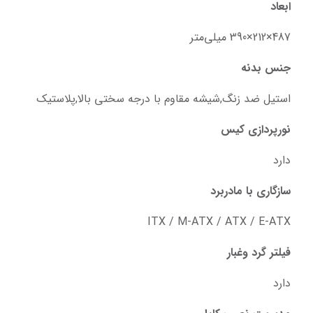
ابعاد
487×212×390 میلی‌متر
جنس بدنه
استیل ضد زنگ,شیشه مقاوم با درجه سختی بالا,پلاستیک
نورپردازی کیس
دارد
سازگاری با مادربرد
ITX / M-ATX / ATX / E-ATX
فیلتر گرد وغبار
دارد