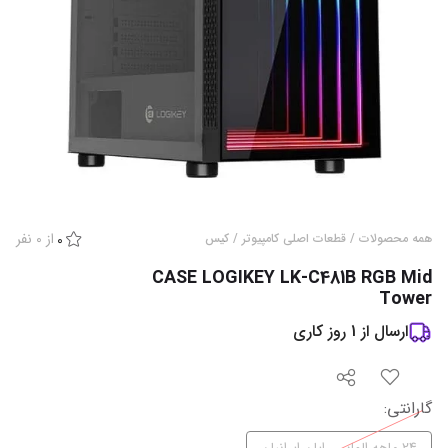
از
0
نفر
همه محصولات
/
قطعات اصلی کامپیوتر
/
کیس
0
CASE LOGIKEY LK-C481B RGB Mid
Tower
ارسال از
1
روز کاری
گارانتی
: