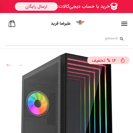
علیرضا فرید
تخفیف
%
16
ســــریع