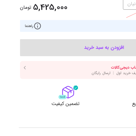
‌اس‌دی
کیبورد
5,425,000
تومان
رت گرافیک
موس
ع تغذیه (پاور)
راهنما
نمایش همه محصولات
افزودن به سبد خرید
پی‌یو
ربرد
ع
تضمین کیفیت