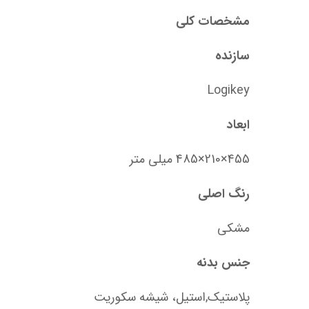
مشخصات کلی
سازنده
Logikey
ابعاد
455×210×485 میلی متر
رنگ اصلی
مشکی
جنس بدنه
پلاستیک,استیل، شیشه سکوریت