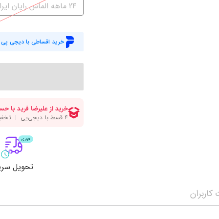
میز گیمینگ
اس
24 ماهه الماس رایان ایرانیان
وبکم
کا
اکسسوری
منب
خرید اقساطی با دیجی پی
کول پد
رم
پاوربانک
سی‌
کابل‌ها
ماد
تحویل سری
کاربران