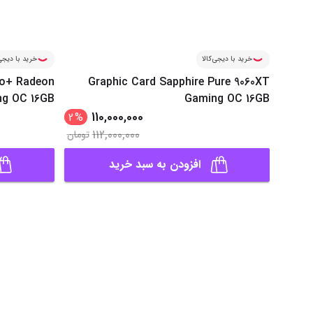
خرید با دیجی‌کالا
خرید با دیجی‌
ro+ Radeon
Graphic Card Sapphire Pure 9060XT
ng OC 16GB
Gaming OC 16GB
110,000,000
2
%
112,000,000
تومان
افزودن به سبد خرید