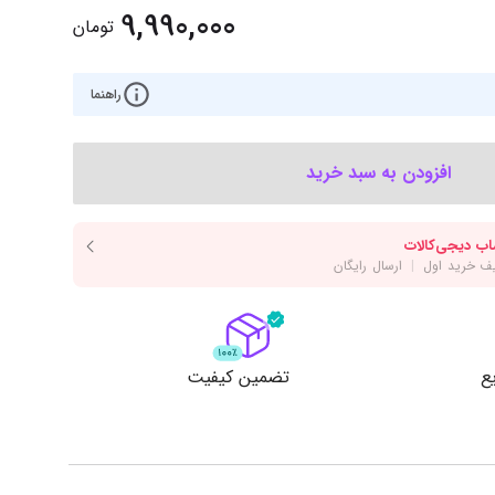
‌اس‌دی
کیبورد
9,990,000
تومان
رت گرافیک
موس
ع تغذیه (پاور)
راهنما
نمایش همه محصولات
افزودن به سبد خرید
پی‌یو
ربرد
ع
تضمین کیفیت