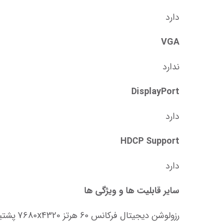
دارد
VGA
ندارد
DisplayPort
دارد
HDCP Support
دارد
سایر قابلیت ها و ویژگی ها
رزولوشن دیجیتال فرکانس 60 هرتز 7680x4320 پشتیبانی از سیستم عامل های Win 10/8/7