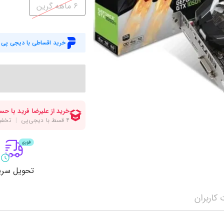
میز گیمینگ
اس
6 ماهه گرین
وبکم
کا
اکسسوری
منب
خرید اقساطی با دیجی پی
کول پد
رم
پاوربانک
سی‌
کابل‌ها
ماد
تحویل سری
کاربران