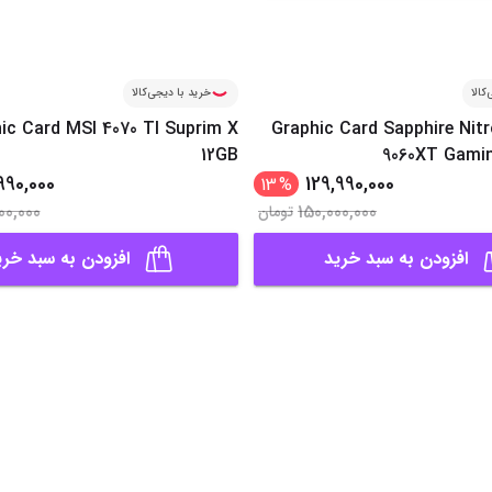
کالا
خرید با دیجی‌کالا
ic Card MSI 4070 TI Suprim X
Graphic Card Sapphire Nit
12GB
9060XT Gami
990,000
129,990,000
13
%
00,000
150,000,000
تومان
افزودن به سبد خرید
افزودن به سبد خری