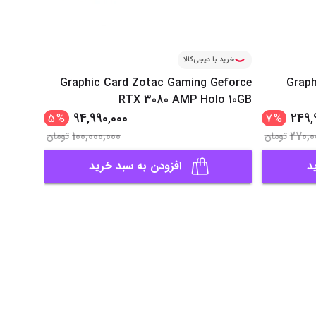
خرید با دیجی‌کالا
خرید ب
eforce
Graphic Card Zotac Gaming Geforce
Graph
OC 10GB
RTX 3080 AMP Holo 10GB
94,990,000
249,
5
%
7
%
100,000,000
270,0
تومان
تومان
د
افزودن به سبد خرید