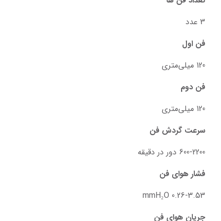
تعداد فن ها
3 عدد
فن اول
120 میلی‌متری
فن دوم
120 میلی‌متری
سرعت گردش فن
600-2200 دور در دقیقه
فشار هوای فن
0.26-3.53 mmH₂O
جریان هوای فن