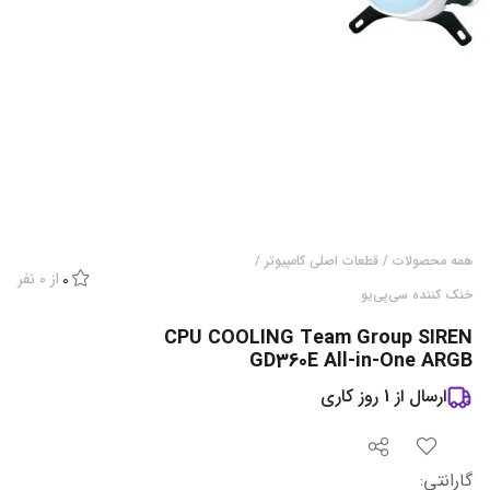
همه محصولات
/
قطعات اصلی کامپیوتر
/
از
0
نفر
0
خنک کننده سی‌پی‌یو
CPU COOLING Team Group SIREN
GD360E All-in-One ARGB
ارسال از
1
روز کاری
گارانتی‌
: