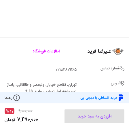
علیرضا فرید
اطلاعات فروشگاه
شماره تماس
02182809165
آدرس
تهران، تقاطع خیابان ولیعصر و طالقانی، پاساژ
نور، طبقه اول تجاری، واحد 9165
خرید اقساطی با دیجی پی
راهنما
9,000,000
%
17
افزودن به سبد خرید
7,490,000
تومان