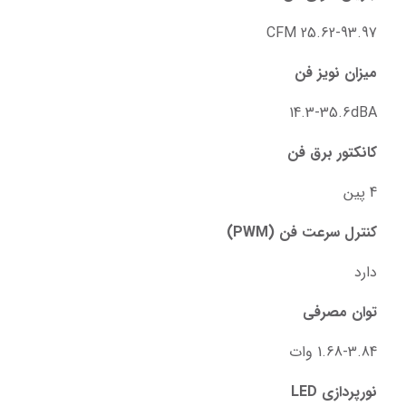
25.62-93.97 CFM
میزان نویز فن
14.3-35.6dBA
کانکتور برق فن
4 پین
کنترل سرعت فن (PWM)
دارد
توان مصرفی
1.68-3.84 وات
نورپردازی LED