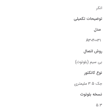
انکر
توضیحات تکمیلی
 مدل
 A3040031
روش اتصال
بی سیم (بلوتوث)
نوع کانکتور
جک 3.5 ملیمتری
نسخه بلوتوث
5.3