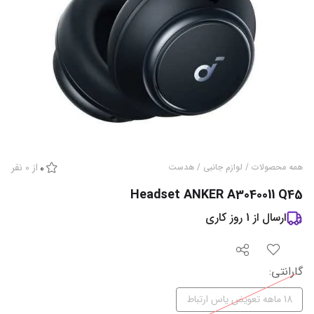
از
0
نفر
همه محصولات
/
لوازم جانبی
/
هدست
0
Headset ANKER A3040011 Q45
ارسال از
1
روز کاری
گارانتی‌
:
18 ماهه تعویض یاس ارتباط