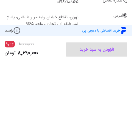
شماره تماس
02182809165
آدرس
تهران، تقاطع خیابان ولیعصر و طالقانی، پاساژ
نور، طبقه اول تجاری، واحد 9165
خرید اقساطی با دیجی پی
راهنما
10,000,000
%
14
افزودن به سبد خرید
8,690,000
تومان