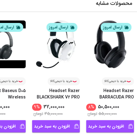
محصولات مشابه
ارسال امروز
ارسال امروز
ارسال ام
خرید با دیجی‌کالا
خرید با دیجی‌کالا
خرید با دیجی‌ک
 Baseus D05
Headset Razer
Headset Razer
Wireless
BLACKSHARK V2 PRO
BARRACUDA PRO
...
WHITE
Wireless
0,000
32,000,000
50,500,000
9
%
8
%
55,000,000
تومان
35,000,000
تومان
,000
افزودن به سبد خرید
افزودن به سبد خرید
افزودن ب