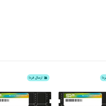
ردا
ارسال فردا