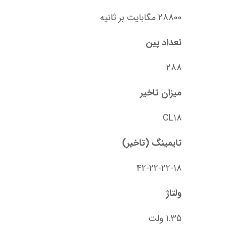
28800 مگابایت بر ثانیه
تعداد پین
288
میزان تاخیر
CL18
تایمینگ (تاخیر)
42-22-22-18
ولتاژ
1.35 ولت