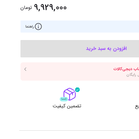
‌اس‌دی
کیبورد
9,929,000
تومان
رت گرافیک
موس
ع تغذیه (پاور)
راهنما
نمایش همه محصولات
افزودن به سبد خرید
پی‌یو
ربرد
ع
تضمین کیفیت