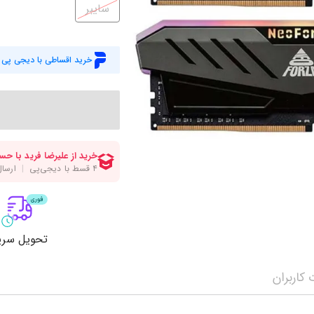
میز گیمینگ
اس
سایبر
وبکم
کا
اکسسوری
منب
خرید اقساطی با دیجی پی
کول پد
رم
پاوربانک
سی‌
کابل‌ها
ماد
تحویل سری
کاربران