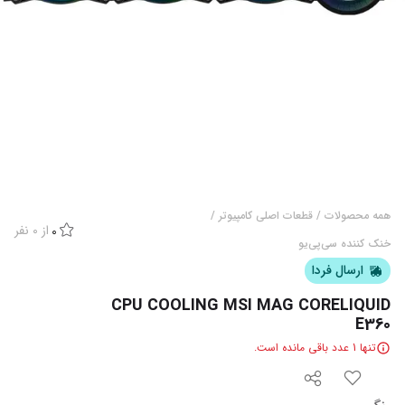
همه محصولات
/
قطعات اصلی کامپیوتر
/
از
0
نفر
0
خنک کننده سی‌پی‌یو
ارسال فردا
CPU COOLING MSI MAG CORELIQUID
E360
تنها
1
عدد باقی مانده است.