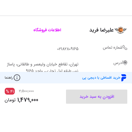
علیرضا فرید
اطلاعات فروشگاه
شماره تماس
02182809165
آدرس
تهران، تقاطع خیابان ولیعصر و طالقانی، پاساژ
نور، طبقه اول تجاری، واحد 9165
خرید اقساطی با دیجی پی
راهنما
2,500,000
%
41
افزودن به سبد خرید
1,479,000
تومان