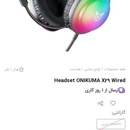
از
0
نفر
همه محصولات
/
لوازم جانبی
/
هدست
0
Headset ONIKUMA X29 Wired
ارسال از
1
روز کاری
گارانتی
:
18ماهه سریر