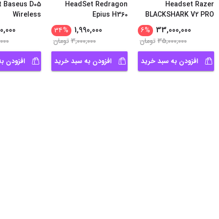
 Baseus D05
HeadSet Redragon
Headset Razer
Wireless
Epius H360
BLACKSHARK V2 PRO
...
WHITE
0,000
1,990,000
33,000,000
34
%
6
%
35,000,000
تومان
3,000,000
تومان
,000
افزودن به سبد خرید
افزودن به سبد خرید
افزودن ب