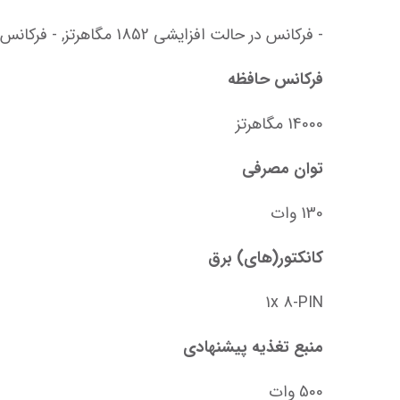
- فرکانس در حالت افزایشی 1852 مگاهرتز, - فرکانس در حالت گیمینگ : 1822 مگاهرتز, - فرکانس پایه : 1552 مگاهرتز
فرکانس حافظه
14000 مگاهرتز
توان مصرفی
130 وات
کانکتور(های) برق
1x 8-PIN
منبع تغذیه پیشنهادی
500 وات