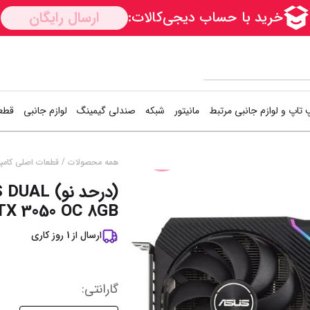
 تاپ و لوازم جانبی مرتبط
مانیتور
شبکه
صندلی گیمینگ
لوازم جانبی
قطعا
کارت شبکه
دسته بازی (گیم
اس
/
همه محصولات
قطعات اصلی کامپی
ســــریع
(درحد نو)
Access Point
کیبورد و موس (
هار
TX 3050 OC 8GB
مودم / روتر
فن کیس
هار
ارسال از
1
روز کاری
سوییچ شبکه
کوله پشتی
کی
خمیر سیلیکون
خن
نمایش همه محصولات
گارانتی‌
: