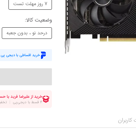
میز گیمینگ
اس
7 روز مهلت تست
وبکم
کا
وضعیت کالا
:
اکسسوری
منب
درحد نو ، بدون جعبه
کول پد
رم
پاوربانک
سی‌
خرید اقساطی با دیجی پی
کابل‌ها
ماد
کاربران