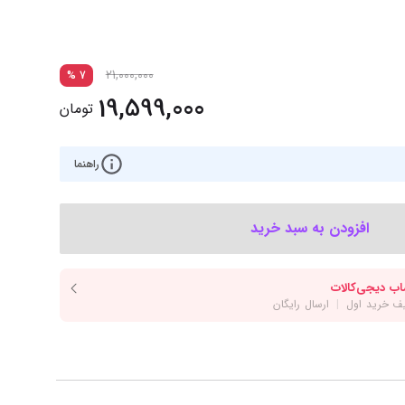
‌اس‌دی
کیبورد
رت گرافیک
موس
21,000,000
%
7
ع تغذیه (پاور)
نمایش همه محصولات
19,599,000
تومان
پی‌یو
راهنما
ربرد
افزودن به سبد خرید