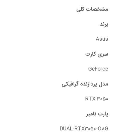
مشخصات کلی
برند
Asus
سری کارت
GeForce
مدل پردازنده گرافیکی
RTX 3050
پارت نامبر
DUAL-RTX3050-O8G